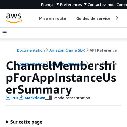
Français
Préférences
Contactez-nous
Comm
Mise en route
Guides de service
Out
Documentation
Amazon Chime SDK
API Reference
ChannelMembershi
Documentation
Amazon Chime SDK
API Reference
pForAppInstanceUs
erSummary
PDF
Markdown
Mode concentration
Sur cette page