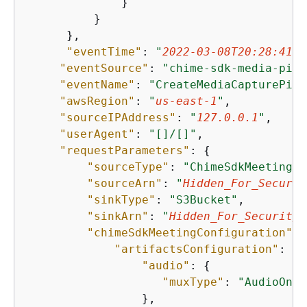
              }

          }

      },

"eventTime"
: 
"
2022-03-08T20:28:41Z
"
"eventSource"
: 
"chime-sdk-media-pipe
"eventName"
: 
"CreateMediaCapturePipe
"awsRegion"
: 
"
us-east-1
"
,

"sourceIPAddress"
: 
"
127.0.0.1
"
,

"userAgent"
: 
"[]/[]"
,

"requestParameters"
: 
{
"sourceType"
: 
"ChimeSdkMeeting"
,

"sourceArn"
: 
"
Hidden_For_Securit
"sinkType"
: 
"S3Bucket"
,

"sinkArn"
: 
"
Hidden_For_Security_
"chimeSdkMeetingConfiguration"
: 
"artifactsConfiguration"
: 
{
"audio"
: 
{
"muxType"
: 
"AudioOnly
                 },
