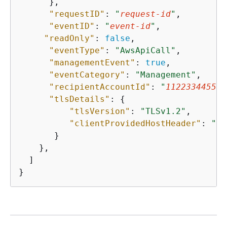
      },

"requestID"
: 
"
request-id
"
,

"eventID"
: 
"
event-id
"
,

"readOnly"
: 
false
,

"eventType"
: 
"AwsApiCall"
,

"managementEvent"
: 
true
,

"eventCategory"
: 
"Management"
,

"recipientAccountId"
: 
"
112233445566
"tlsDetails"
: 
{
"tlsVersion"
: 
"TLSv1.2"
,

"clientProvidedHostHeader"
: 
"
ex
       }

    },  

  ]

}