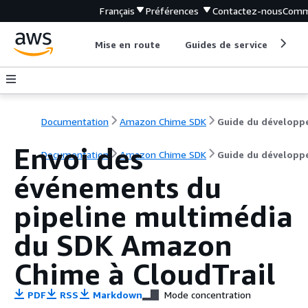
Français
Préférences
Contactez-nous
Comm
Mise en route
Guides de service
Out
Documentation
Amazon Chime SDK
Guide du développ
Envoi des
Documentation
Amazon Chime SDK
Guide du développ
événements du
pipeline multimédia
du SDK Amazon
Chime à CloudTrail
PDF
RSS
Markdown
Mode concentration