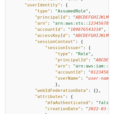
"userIdentity"
: 
{
"type"
: 
"AssumedRole"
,

"principalId"
: 
"
ABCDEFGHIJKLMNO
"arn"
: 
"arn:aws:sts::
1234567891
"accountId"
: 
"
109876543210
"
,

"accessKeyId"
: 
"
ABCDEFGHIJKLMNO
"sessionContext"
: 
{
"sessionIssuer"
: 
{
"type"
: 
"Role"
,

"principalId"
: 
"
ABCDEFG
"arn"
: 
"arn:aws:iam::
10
"accountId"
: 
"
012345678
"userName"
: 
"
user-name
"
                  },

"webIdFederationData"
: 
{
},

"attributes"
: 
{
"mfaAuthenticated"
: 
"false"
"creationDate"
: 
"
2022-03-08