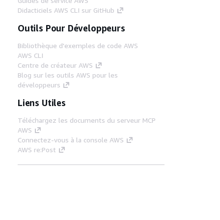
Guides de service AWS
Didacticiels AWS CLI sur GitHub
Outils Pour Développeurs
Bibliothèque d'exemples de code AWS
AWS CLI
Centre de créateur AWS
Blog sur les outils AWS pour les
développeurs
Liens Utiles
Téléchargez les documents du serveur MCP
AWS
Connectez-vous à la console AWS
AWS re:Post
Confidentialité
Conditions d'utilisation du
site
Préférences de cookies
© 2026,
Amazon Web Services, Inc. ou ses affiliés. Tous
droits réservés.