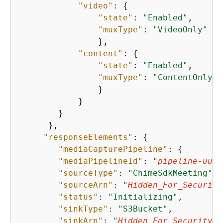
"video"
: 
{
"state"
: 
"Enabled"
,

"muxType"
: 
"VideoOnly"
                },

"content"
: 
{
"state"
: 
"Enabled"
,

"muxType"
: 
"ContentOnly"
                }

            }

        }

      },

"responseElements"
: 
{
"mediaCapturePipeline"
: 
{
"mediaPipelineId"
: 
"
pipeline-uuid
"sourceType"
: 
"ChimeSdkMeeting"
,

"sourceArn"
: 
"
Hidden_For_Security
"status"
: 
"Initializing"
,

"sinkType"
: 
"S3Bucket"
,

"sinkArn"
: 
"
Hidden_For_Security_R