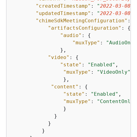
"createdTimestamp"
: 
"
2022-03-08T2
"updatedTimestamp"
: 
"
2022-03-08T2
"chimeSdkMeetingConfiguration"
: 
{
"artifactsConfiguration"
: 
{
"audio"
: 
{
"muxType"
: 
"AudioOnly
                },

"video"
: 
{
"state"
: 
"Enabled"
,

"muxType"
: 
"VideoOnly"
                 },

"content"
: 
{
"state"
: 
"Enabled"
,

"muxType"
: 
"ContentOnly"
                 }

              }

            }

          }
