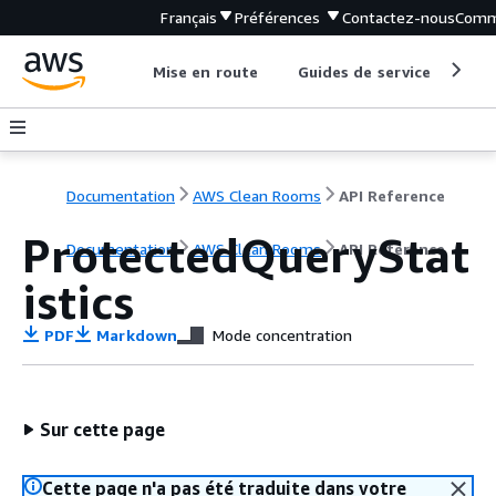
Français
Préférences
Contactez-nous
Comm
Mise en route
Guides de service
Out
Documentation
AWS Clean Rooms
API Reference
ProtectedQueryStat
Documentation
AWS Clean Rooms
API Reference
istics
PDF
Markdown
Mode concentration
Sur cette page
Cette page n'a pas été traduite dans votre