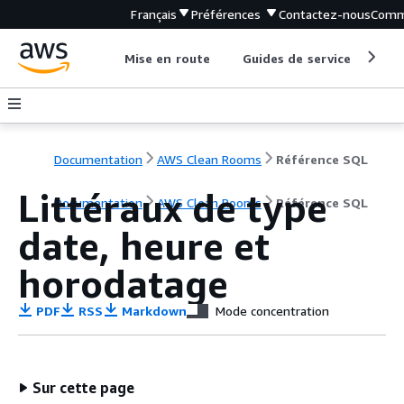
Français
Préférences
Contactez-nous
Comm
Mise en route
Guides de service
Out
Documentation
AWS Clean Rooms
Référence SQL
Littéraux de type
Documentation
AWS Clean Rooms
Référence SQL
date, heure et
horodatage
PDF
RSS
Markdown
Mode concentration
Sur cette page