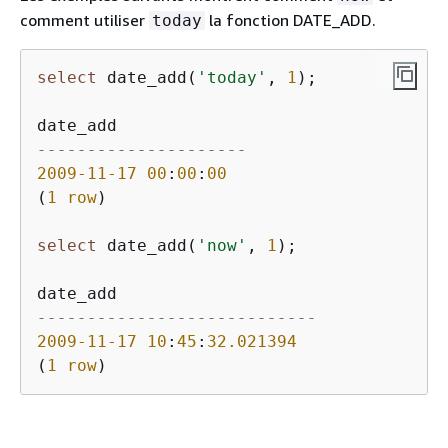
comment utiliser
la fonction DATE_ADD.
today
select
 date_add(
'today'
, 
1
);

---------------------
2009
-11
-17
00
:
00
:
00
(
1
row
)

select
 date_add(
'now'
, 
1
);

----------------------------
2009
-11
-17
10
:
45
:
32.021394
(
1
row
)