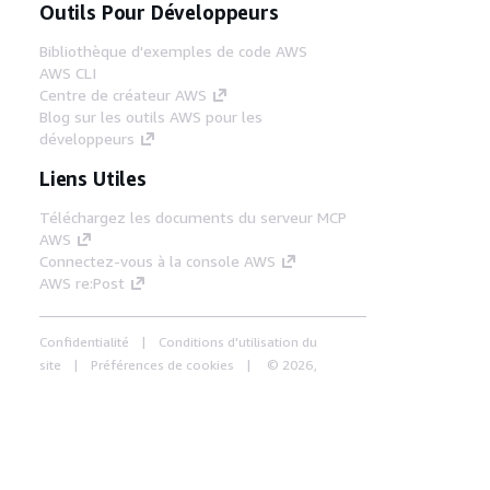
Outils Pour Développeurs
Bibliothèque d'exemples de code AWS
AWS CLI
Centre de créateur AWS
Blog sur les outils AWS pour les
développeurs
Liens Utiles
Téléchargez les documents du serveur MCP
AWS
Connectez-vous à la console AWS
AWS re:Post
Confidentialité
Conditions d'utilisation du
site
Préférences de cookies
© 2026,
Amazon Web Services, Inc. ou ses affiliés. Tous
droits réservés.
Français