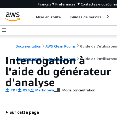
Français
Préférences
Contactez-nous
Comm
Mise en route
Guides de service
Out
Documentation
AWS Clean Rooms
Guide de l’utilisateu
Interrogation à
Documentation
AWS Clean Rooms
Guide de l’utilisateu
l'aide du générateur
d'analyse
PDF
RSS
Markdown
Mode concentration
Sur cette page