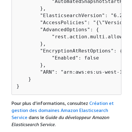
            "AutomatedSnapshotStartHour"
        },

        "ElasticsearchVersion": "6.2",

        "AccessPolicies": "
{
\"Version\"
        "AdvancedOptions": 
{
            "rest.action.multi.allow_ex
        },

        "EncryptionAtRestOptions": 
{
            "Enabled": false

        },

        "ARN": "arn:aws:es:us-west-1:12
    }

}
Pour plus d’informations, consultez
Création et
gestion des domaines Amazon Elasticsearch
Service
dans le
Guide du développeur Amazon
Elasticsearch Service
.