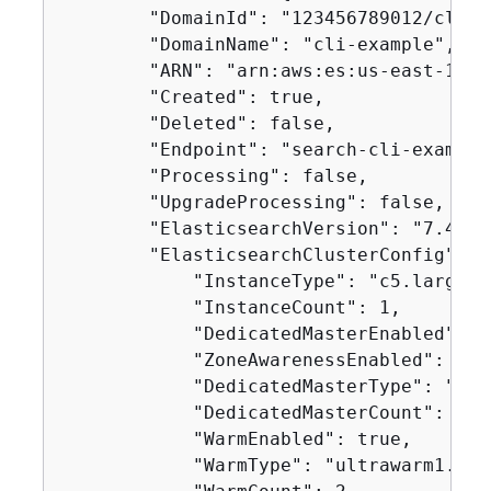
        "DomainId": "123456789012/cli-ex
        "DomainName": "cli-example",

        "ARN": "arn:aws:es:us-east-1:12
        "Created": true,

        "Deleted": false,

        "Endpoint": "search-cli-example
        "Processing": false,

        "UpgradeProcessing": false,

        "ElasticsearchVersion": "7.4",

        "ElasticsearchClusterConfig": 
{
            "InstanceType": "c5.large.e
            "InstanceCount": 1,

            "DedicatedMasterEnabled": tr
            "ZoneAwarenessEnabled": fals
            "DedicatedMasterType": "c5.
            "DedicatedMasterCount": 3,

            "WarmEnabled": true,

            "WarmType": "ultrawarm1.med