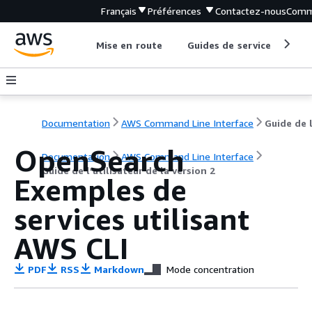
Français
Préférences
Contactez-nous
Comm
Mise en route
Guides de service
Out
Documentation
AWS Command Line Interface
OpenSearch
Documentation
AWS Command Line Interface
Guide de l’utilisateur de la version 2
Exemples de
services utilisant
AWS CLI
PDF
RSS
Markdown
Mode concentration