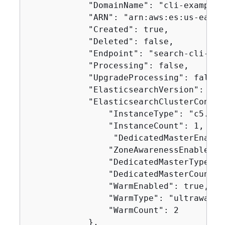
            "DomainName": "cli-example-1
            "ARN": "arn:aws:es:us-east-
            "Created": true,

            "Deleted": false,

            "Endpoint": "search-cli-exa
            "Processing": false,

            "UpgradeProcessing": false,

            "ElasticsearchVersion": "7.4
            "ElasticsearchClusterConfig
                "InstanceType": "c5.lar
                "InstanceCount": 1,

                 "DedicatedMasterEnabled
                "ZoneAwarenessEnabled": 
                "DedicatedMasterType": 
                "DedicatedMasterCount": 
                "WarmEnabled": true,

                "WarmType": "ultrawarm1
                "WarmCount": 2

            },
