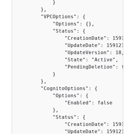
            }

        },

        "VPCOptions": 
{
            "Options": 
{
},

            "Status": 
{
                "CreationDate": 15912104
                "UpdateDate": 1591210426
                "UpdateVersion": 18,

                "State": "Active",

                "PendingDeletion": false
            }

        },

        "CognitoOptions": 
{
            "Options": 
{
                "Enabled": false

            },

            "Status": 
{
                "CreationDate": 15912104
                "UpdateDate": 1591210426