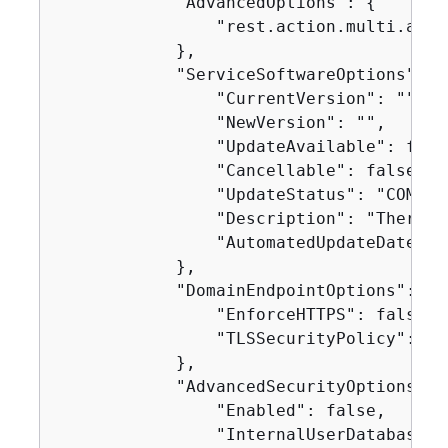
            "AdvancedOptions": 
{
                "rest.action.multi.allo
            },

            "ServiceSoftwareOptions": 
{
                "CurrentVersion": "",

                "NewVersion": "",

                "UpdateAvailable": false
                "Cancellable": false,

                "UpdateStatus": "COMPLET
                "Description": "There i
                "AutomatedUpdateDate": 0
            },

            "DomainEndpointOptions": 
{
                "EnforceHTTPS": false,

                "TLSSecurityPolicy": "P
            },

            "AdvancedSecurityOptions": 
                "Enabled": false,

                "InternalUserDatabaseEn