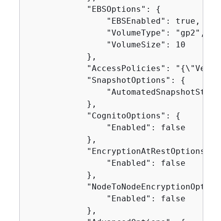
            "EBSOptions": 
{
                "EBSEnabled": true,

                "VolumeType": "gp2",

                "VolumeSize": 10

            },

            "AccessPolicies": "
{
\"Versi
            "SnapshotOptions": 
{
                "AutomatedSnapshotStartH
            },

            "CognitoOptions": 
{
                "Enabled": false

            },

            "EncryptionAtRestOptions": 
                "Enabled": false

            },

            "NodeToNodeEncryptionOption
                "Enabled": false

            },
