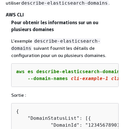
utiliser
.
describe-elasticsearch-domains
AWS CLI
Pour obtenir les informations sur un ou
plusieurs domaines
L’exemple
describe-elasticsearch-
suivant fournit les détails de
domains
configuration pour un ou plusieurs domaines.
aws es describe-elasticsearch-domains \

    --domain-names 
cli
-example-
1
cli
-ex
Sortie :
{
    "DomainStatusList": [
{
            "DomainId": "123456789012/c