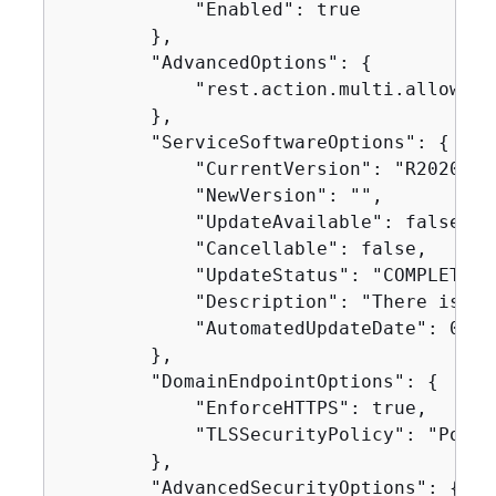
            "Enabled": true

        },

        "AdvancedOptions": 
{
            "rest.action.multi.allow_ex
        },

        "ServiceSoftwareOptions": 
{
            "CurrentVersion": "R20200522
            "NewVersion": "",

            "UpdateAvailable": false,

            "Cancellable": false,

            "UpdateStatus": "COMPLETED",
            "Description": "There is no
            "AutomatedUpdateDate": 0.0

        },

        "DomainEndpointOptions": 
{
            "EnforceHTTPS": true,

            "TLSSecurityPolicy": "Polic
        },

        "AdvancedSecurityOptions": 
{