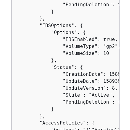
                "PendingDeletion": false
            }

        },

        "EBSOptions": 
{
            "Options": 
{
                "EBSEnabled": true,

                "VolumeType": "gp2",

                "VolumeSize": 10

            },

            "Status": 
{
                "CreationDate": 15893950
                "UpdateDate": 1589395827
                "UpdateVersion": 8,

                "State": "Active",

                "PendingDeletion": false
            }

        },

        "AccessPolicies": 
{
            "Options": "
{
\"Version\":\"