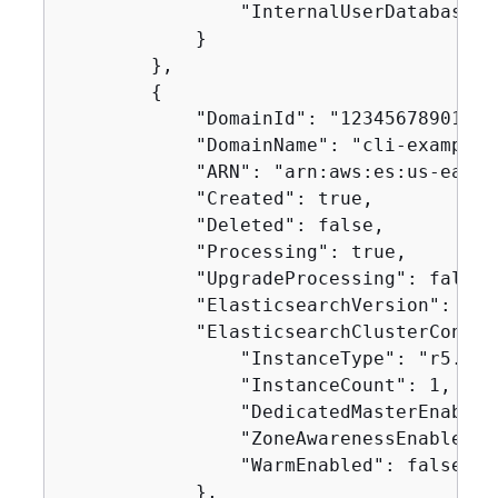
                "InternalUserDatabaseEn
            }

        },

{
            "DomainId": "123456789012/c
            "DomainName": "cli-example-2
            "ARN": "arn:aws:es:us-east-
            "Created": true,

            "Deleted": false,

            "Processing": true,

            "UpgradeProcessing": false,

            "ElasticsearchVersion": "7.4
            "ElasticsearchClusterConfig
                "InstanceType": "r5.lar
                "InstanceCount": 1,

                "DedicatedMasterEnabled"
                "ZoneAwarenessEnabled": 
                "WarmEnabled": false

            },
