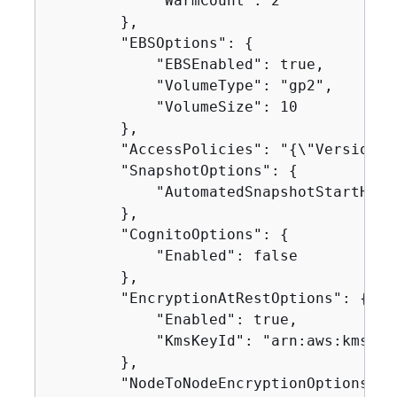
            "WarmCount": 2

        },

        "EBSOptions": 
{
            "EBSEnabled": true,

            "VolumeType": "gp2",

            "VolumeSize": 10

        },

        "AccessPolicies": "
{
\"Version\"
        "SnapshotOptions": 
{
            "AutomatedSnapshotStartHour"
        },

        "CognitoOptions": 
{
            "Enabled": false

        },

        "EncryptionAtRestOptions": 
{
            "Enabled": true,

            "KmsKeyId": "arn:aws:kms:us
        },

        "NodeToNodeEncryptionOptions": 