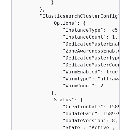
            }

        },

        "ElasticsearchClusterConfig": 
{
            "Options": 
{
                "InstanceType": "c5.lar
                "InstanceCount": 1,

                "DedicatedMasterEnabled"
                "ZoneAwarenessEnabled": 
                "DedicatedMasterType": 
                "DedicatedMasterCount": 
                "WarmEnabled": true,

                "WarmType": "ultrawarm1
                "WarmCount": 2

            },

            "Status": 
{
                "CreationDate": 15893950
                "UpdateDate": 1589395827
                "UpdateVersion": 8,

                "State": "Active",
