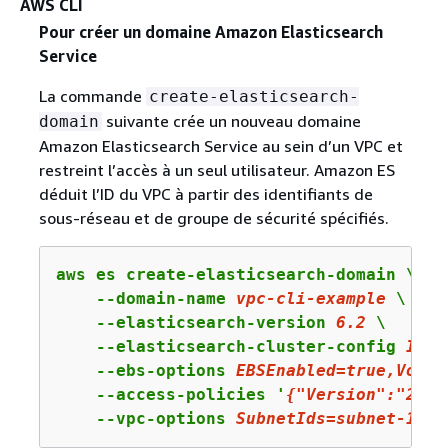
AWS CLI
Pour créer un domaine Amazon Elasticsearch
Service
La commande
create-elasticsearch-
suivante crée un nouveau domaine
domain
Amazon Elasticsearch Service au sein d’un VPC et
restreint l’accès à un seul utilisateur. Amazon ES
déduit l’ID du VPC à partir des identifiants de
sous-réseau et de groupe de sécurité spécifiés.
aws es create-elasticsearch-domain \

    --domain-name 
vpc-cli-example
 \

    --elasticsearch-version 
6
.
2
 \

    --elasticsearch-cluster-config 
Inst
    --ebs-options 
EBSEnabled
=
true
,Volum
    --access-policies '
{
"Version"
:
"2012
    --vpc-options 
SubnetIds
=subnet-
1
a
2
a