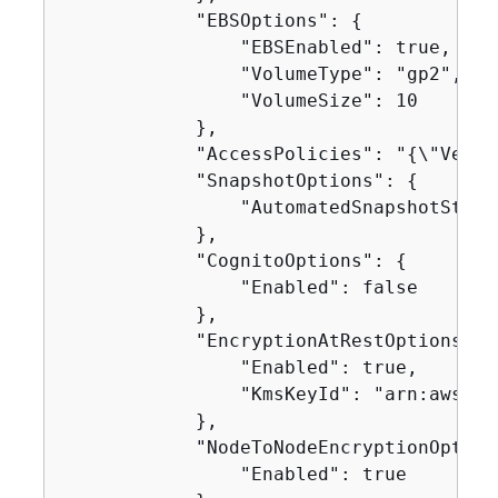
            "EBSOptions": 
{
                "EBSEnabled": true,

                "VolumeType": "gp2",

                "VolumeSize": 10

            },

            "AccessPolicies": "
{
\"Versi
            "SnapshotOptions": 
{
                "AutomatedSnapshotStartH
            },

            "CognitoOptions": 
{
                "Enabled": false

            },

            "EncryptionAtRestOptions": 
                "Enabled": true,

                "KmsKeyId": "arn:aws:km
            },

            "NodeToNodeEncryptionOption
                "Enabled": true
