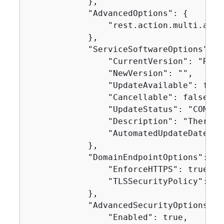
            },

            "AdvancedOptions": 
{
                "rest.action.multi.allo
            },

            "ServiceSoftwareOptions": 
{
                "CurrentVersion": "R2020
                "NewVersion": "",

                "UpdateAvailable": false
                "Cancellable": false,

                "UpdateStatus": "COMPLET
                "Description": "There i
                "AutomatedUpdateDate": 0
            },

            "DomainEndpointOptions": 
{
                "EnforceHTTPS": true,

                "TLSSecurityPolicy": "P
            },

            "AdvancedSecurityOptions": 
                "Enabled": true,
