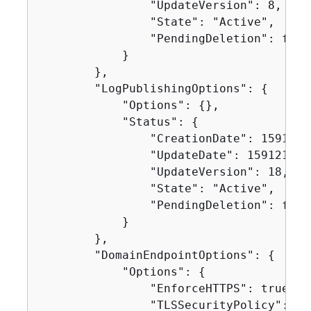
                "UpdateVersion": 8,

                "State": "Active",

                "PendingDeletion": false
            }

        },

        "LogPublishingOptions": 
{
            "Options": 
{
},

            "Status": 
{
                "CreationDate": 15912104
                "UpdateDate": 1591210426
                "UpdateVersion": 18,

                "State": "Active",

                "PendingDeletion": false
            }

        },

        "DomainEndpointOptions": 
{
            "Options": 
{
                "EnforceHTTPS": true,

                "TLSSecurityPolicy": "P