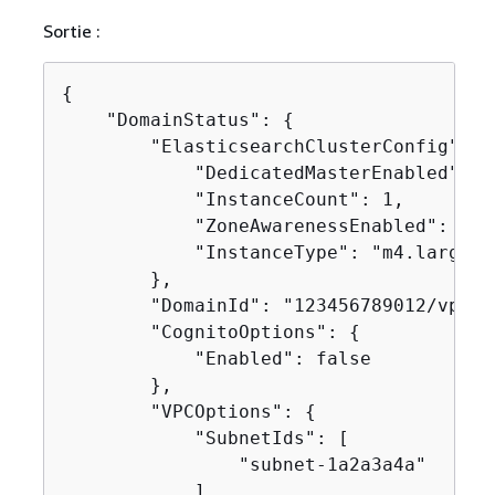
Sortie :
{
    "DomainStatus": 
{
        "ElasticsearchClusterConfig": 
{
            "DedicatedMasterEnabled": fa
            "InstanceCount": 1,

            "ZoneAwarenessEnabled": fals
            "InstanceType": "m4.large.e
        },

        "DomainId": "123456789012/vpc-c
        "CognitoOptions": 
{
            "Enabled": false

        },

        "VPCOptions": 
{
            "SubnetIds": [

                "subnet-1a2a3a4a"

            ],
