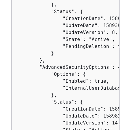
            },

            "Status": 
{
                "CreationDate": 15893950
                "UpdateDate": 1589395827
                "UpdateVersion": 8,

                "State": "Active",

                "PendingDeletion": false
            }

        },

        "AdvancedSecurityOptions": 
{
            "Options": 
{
                "Enabled": true,

                "InternalUserDatabaseEn
            },

            "Status": 
{
                "CreationDate": 15893950
                "UpdateDate": 1589827485
                "UpdateVersion": 14,

                "State": "Active",
