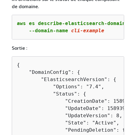
de domaine.
aws es describe-elasticsearch-domain-con
    --domain-name 
cli
-example
Sortie :
{
    "DomainConfig": 
{
        "ElasticsearchVersion": 
{
            "Options": "7.4",

            "Status": 
{
                "CreationDate": 15893950
                "UpdateDate": 1589395827
                "UpdateVersion": 8,

                "State": "Active",

                "PendingDeletion": false