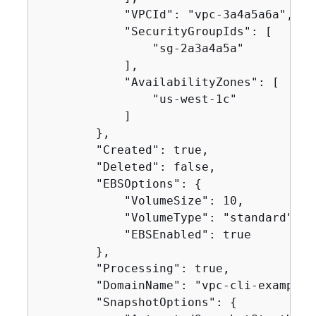
            "VPCId": "vpc-3a4a5a6a",

            "SecurityGroupIds": [

                "sg-2a3a4a5a"

            ],

            "AvailabilityZones": [

                "us-west-1c"

            ]

        },

        "Created": true,

        "Deleted": false,

        "EBSOptions": 
{
            "VolumeSize": 10,

            "VolumeType": "standard",

            "EBSEnabled": true

        },

        "Processing": true,

        "DomainName": "vpc-cli-example",
        "SnapshotOptions": 
{