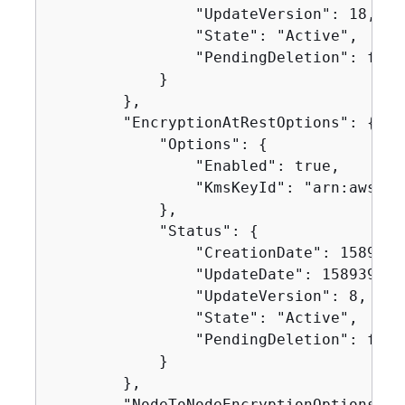
                "UpdateVersion": 18,

                "State": "Active",

                "PendingDeletion": false
            }

        },

        "EncryptionAtRestOptions": 
{
            "Options": 
{
                "Enabled": true,

                "KmsKeyId": "arn:aws:km
            },

            "Status": 
{
                "CreationDate": 15893950
                "UpdateDate": 1589395827
                "UpdateVersion": 8,

                "State": "Active",

                "PendingDeletion": false
            }

        },

        "NodeToNodeEncryptionOptions": 