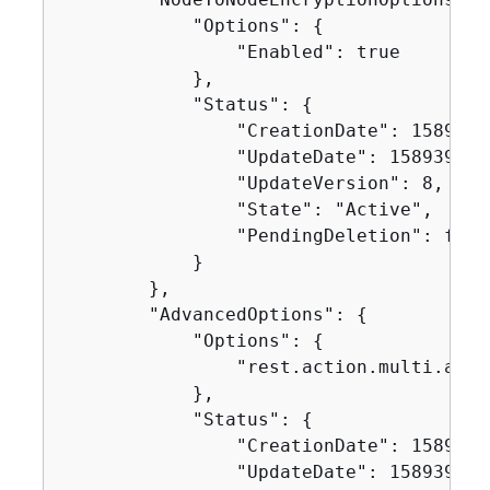
            "Options": 
{
                "Enabled": true

            },

            "Status": 
{
                "CreationDate": 15893950
                "UpdateDate": 1589395827
                "UpdateVersion": 8,

                "State": "Active",

                "PendingDeletion": false
            }

        },

        "AdvancedOptions": 
{
            "Options": 
{
                "rest.action.multi.allo
            },

            "Status": 
{
                "CreationDate": 15893950
                "UpdateDate": 1589395827