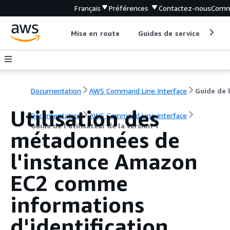
Français
Préférences
Contactez-nous
Comm
Mise en route
Guides de service
Out
Documentation
AWS Command Line Interface
Utilisation des
Documentation
AWS Command Line Interface
Guide de l’utilisateur de la version 1
métadonnées de
l'instance Amazon
EC2 comme
informations
d'identification