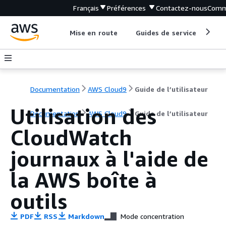
Français
Préférences
Contactez-nous
Comm
Mise en route
Guides de service
Out
Documentation
AWS Cloud9
Guide de l’utilisateur
Utilisation des
Documentation
AWS Cloud9
Guide de l’utilisateur
CloudWatch
journaux à l'aide de
la AWS boîte à
outils
PDF
RSS
Markdown
Mode concentration