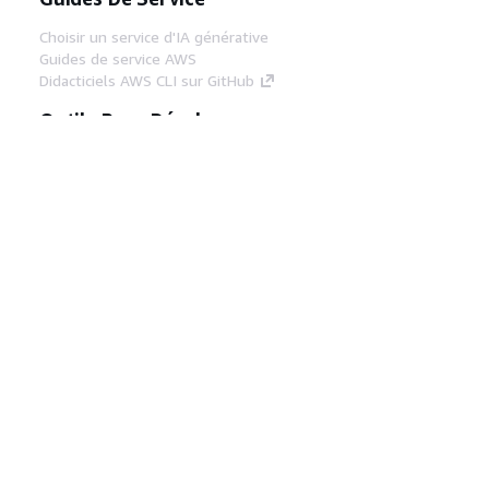
Choisir un service d'IA générative
Guides de service AWS
Didacticiels AWS CLI sur GitHub
Outils Pour Développeurs
Bibliothèque d'exemples de code AWS
AWS CLI
Centre de créateur AWS
Blog sur les outils AWS pour les
développeurs
Liens Utiles
Téléchargez les documents du serveur MCP
AWS
Connectez-vous à la console AWS
AWS re:Post
Confidentialité
Conditions d'utilisation du
site
Préférences de cookies
© 2026,