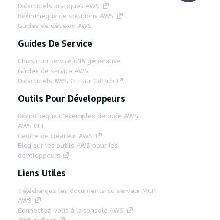
Didacticiels pratiques AWS
Bibliothèque de solutions AWS
Guides de décision AWS
Guides De Service
Choisir un service d'IA générative
Guides de service AWS
Didacticiels AWS CLI sur GitHub
Outils Pour Développeurs
Bibliothèque d'exemples de code AWS
AWS CLI
Centre de créateur AWS
Blog sur les outils AWS pour les
développeurs
Liens Utiles
Téléchargez les documents du serveur MCP
AWS
Connectez-vous à la console AWS
AWS re:Post