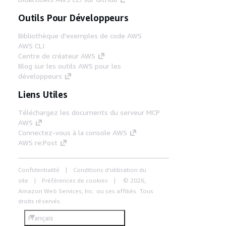
Outils Pour Développeurs
Bibliothèque d'exemples de code AWS
AWS CLI
Centre de créateur AWS
Blog sur les outils AWS pour les
développeurs
Liens Utiles
Téléchargez les documents du serveur MCP
AWS
Connectez-vous à la console AWS
AWS re:Post
Confidentialité
Conditions d'utilisation du
site
Préférences de cookies
© 2026,
Amazon Web Services, Inc. ou ses affiliés. Tous
droits réservés.
Français