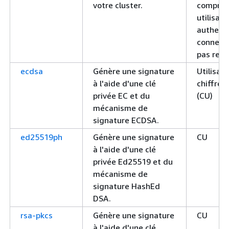
votre cluster.
compris 
utilisat
authenti
connexio
pas requ
ecdsa
Génère une signature
Utilisat
à l'aide d'une clé
chiffre
privée EC et du
(CU)
mécanisme de
signature ECDSA.
ed25519ph
Génère une signature
CU
à l'aide d'une clé
privée Ed25519 et du
mécanisme de
signature HashEd
DSA.
rsa-pkcs
Génère une signature
CU
à l'aide d'une clé