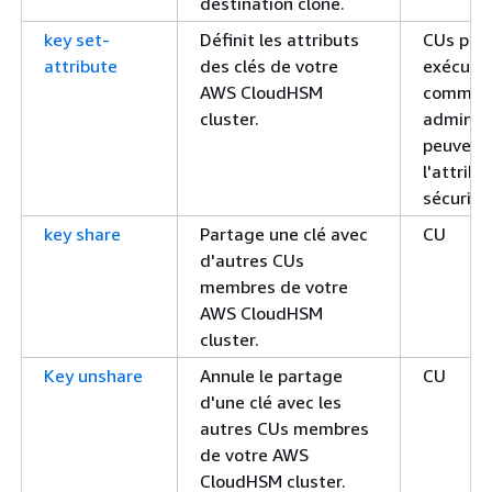
destination cloné.
key set-
Définit les attributs
CUs peu
attribute
des clés de votre
exécuter
AWS CloudHSM
command
cluster.
adminis
peuvent 
l'attribu
sécurisé
key share
Partage une clé avec
CU
d'autres CUs
membres de votre
AWS CloudHSM
cluster.
Key unshare
Annule le partage
CU
d'une clé avec les
autres CUs membres
de votre AWS
CloudHSM cluster.