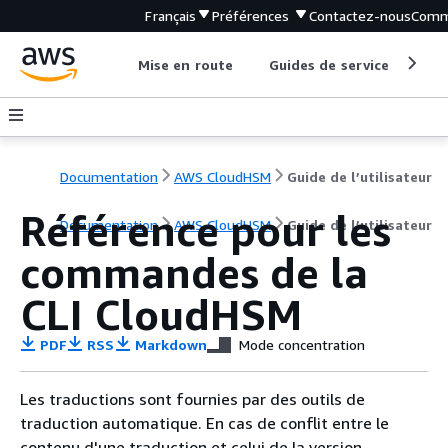
Français
Préférences
Contactez-nous
Comm
Mise en route
Guides de service
Out
Documentation
AWS CloudHSM
Guide de l’utilisateur
Référence pour les
Documentation
AWS CloudHSM
Guide de l’utilisateur
commandes de la
CLI CloudHSM
PDF
RSS
Markdown
Mode concentration
Les traductions sont fournies par des outils de
traduction automatique. En cas de conflit entre le
contenu d'une traduction et celui de la version