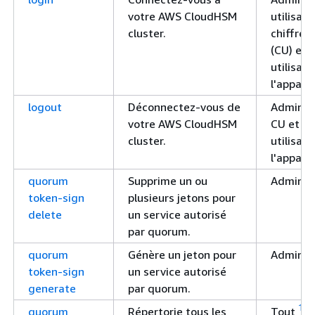
votre AWS CloudHSM
utilisat
cluster.
chiffre
(CU) et
utilisat
l'apparei
logout
Déconnectez-vous de
Administ
votre AWS CloudHSM
CU et
cluster.
utilisat
l'apparei
quorum
Supprime un ou
Admin
token-sign
plusieurs jetons pour
delete
un service autorisé
par quorum.
quorum
Génère un jeton pour
Admin
token-sign
un service autorisé
generate
par quorum.
1
quorum
Répertorie tous les
Tout
, y