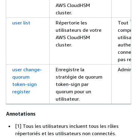
AWS CloudHSM
cluster.
1
user list
Répertorie les
Tout
, y
utilisateurs de votre
compris 
AWS CloudHSM
utilisat
cluster.
authenti
connexio
pas requ
user change-
Enregistre la
Admin
quorum
stratégie de quorum
token-sign
token-sign par
register
quorum pour un
utilisateur.
Annotations
[1] Tous les utilisateurs incluent tous les rôles
répertoriés et les utilisateurs non connectés.