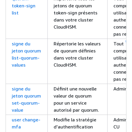
token-sign
jetons de quorum
compris 
list
token-sign présents
utilisat
dans votre cluster
authenti
CloudHSM.
connexio
pas requ
1
signe du
Répertorie les valeurs
Tout
, y
jeton quorum
de quorum définies
compris 
list-quorum-
dans votre cluster
utilisat
values
CloudHSM.
authenti
connexio
pas requ
signe du
Définit une nouvelle
Admin
jeton quorum
valeur de quorum
set-quorum-
pour un service
value
autorisé par quorum.
user change-
Modifie la stratégie
Administ
mfa
d'authentification
CU