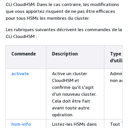
CLI CloudHSM. Dans le cas contraire, les modifications
que vous apportez risquent de ne pas être efficaces
pour tous HSMs les membres du cluster.
Les rubriques suivantes décrivent les commandes de la
CLI CloudHSM :
Commande
Description
Type
d'utilis
activate
Active un cluster
Adminis
CloudHSM et
non acti
confirme qu'il s'agit
d'un nouveau cluster.
Cela doit être fait
avant toute autre
opération.
1
hsm-info
Listez-les HSMs dans
Tout
, y