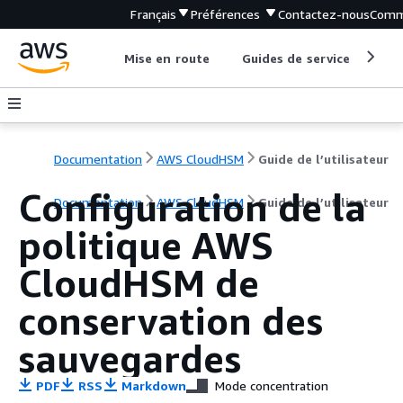
Français
Préférences
Contactez-nous
Comm
Mise en route
Guides de service
Out
Documentation
AWS CloudHSM
Guide de l’utilisateur
Configuration de la
Documentation
AWS CloudHSM
Guide de l’utilisateur
politique AWS
CloudHSM de
conservation des
sauvegardes
PDF
RSS
Markdown
Mode concentration