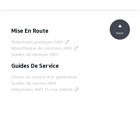
Mise En Route
haut
Didacticiels pratiques AWS
Bibliothèque de solutions AWS
Guides de décision AWS
Guides De Service
Choisir un service d'IA générative
Guides de service AWS
Didacticiels AWS CLI sur GitHub
Outils Pour Développeurs
Bibliothèque d'exemples de code AWS
AWS CLI
Centre de créateur AWS
Blog sur les outils AWS pour les
développeurs