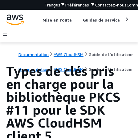
Français
Préférences
Contactez-nous
Comm
Mise en route
Guides de service
Out
Documentation
AWS CloudHSM
Guide de l’utilisateur
Types de clés pris
Documentation
AWS CloudHSM
Guide de l’utilisateur
en charge pour la
bibliothèque PKCS
#11 pour le SDK
AWS CloudHSM
client 5