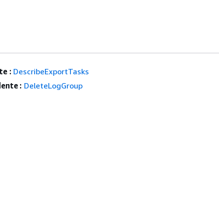
e :
DescribeExportTasks
ente :
DeleteLogGroup