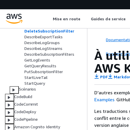
CancelExportTask
CreateExportTask
CreateLogGroup
Mise en route
Guides de service
CreateLogStream
DeleteLogGroup
DeleteSubscriptionFilter
DescribeExportTasks
Documentati
DescribeLogGroups
DescribeLogStreams
À util
Documentati
DescribeSubscriptionFilters
GetLogEvents
AWS K
GetQueryResults
PutSubscriptionFilter
PDF
Markdo
StartLiveTail
StartQuery
Scénarios
D'autres exempl
CodeBuild
Examples
GitHub
CodeCommit
Les traductions 
CodeDeploy
conflit entre le 
CodePipeline
version anglaise
Amazon Cognito Identity