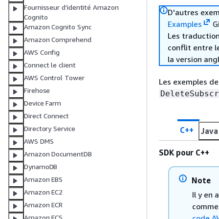
Fournisseur d’identité Amazon
D'autres exem
Cognito
Examples
Gi
Amazon Cognito Sync
Les traduction
Amazon Comprehend
conflit entre 
AWS Config
la version ang
Connect le client
AWS Control Tower
Les exemples de 
Firehose
DeleteSubscr
Device Farm
Direct Connect
Directory Service
C++
Java
AWS DMS
SDK pour C++
Amazon DocumentDB
DynamoDB
Amazon EBS
Note
Amazon EC2
Il y en
Amazon ECR
comment
code A
Amazon ECS