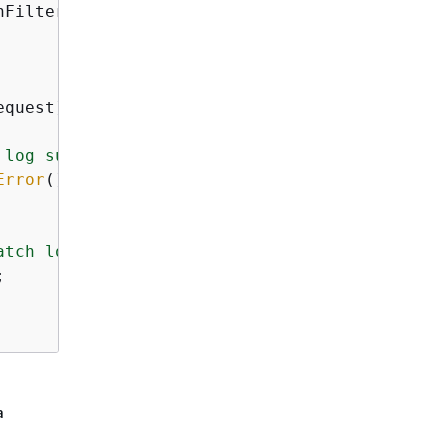
FilterRequest request;

equest);

 log subscription filter "
Error
().
GetMessage
() <<

atch logs subscription "
 <<



a