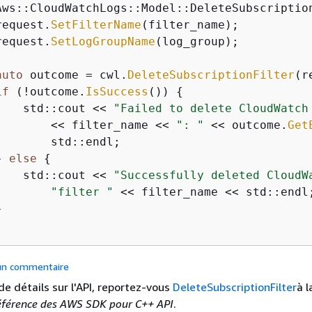
Aws::CloudWatchLogs::Model::DeleteSubscription
request.
SetFilterName
(filter_name);

request.
SetLogGroupName
(log_group);

auto
 outcome = cwl.
DeleteSubscriptionFilter
(r
if
 (!outcome.
IsSuccess
()) 
{
    std::cout << 
"Failed to delete CloudWatch
        << filter_name << 
": "
 << outcome.
Get
       std::endl;

} 
else
{
    std::cout << 
"Successfully deleted CloudW
"filter "
 << filter_name << std::endl;


 un commentaire
de détails sur l'API, reportez-vous
DeleteSubscriptionFilter
à l
férence des AWS SDK pour C++ API
.