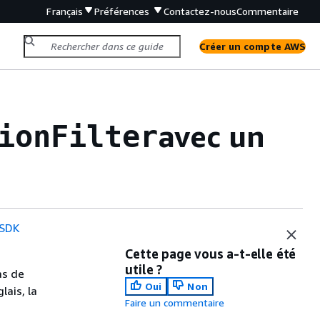
Français
Préférences
Contactez-nous
Commentaire
Créer un compte AWS
avec un
ionFilter
 SDK
Cette page vous a-t-elle été
utile ?
as de
Oui
Non
lais, la
Faire un commentaire