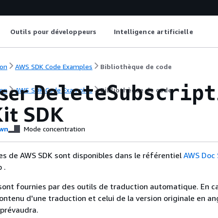
Outils pour développeurs
Intelligence artificielle
on
AWS SDK Code Examples
Bibliothèque de code
iser
DeleteSubscript
on
AWS SDK Code Examples
Bibliothèque de code
it SDK
wn
Mode concentration
es de AWS SDK sont disponibles dans le référentiel
AWS Doc
 .
sont fournies par des outils de traduction automatique. En c
contenu d'une traduction et celui de la version originale en ang
 prévaudra.