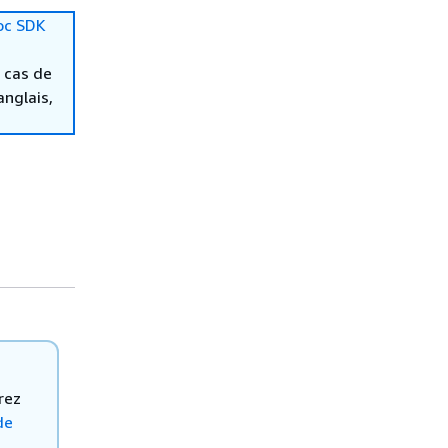
oc SDK
 cas de
anglais,
rez
de