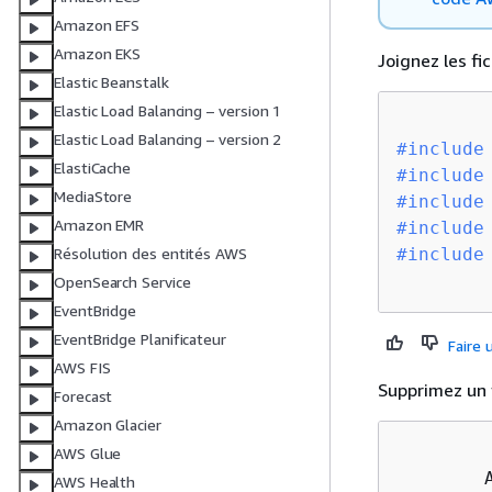
Amazon EFS
Amazon EKS
Joignez les fic
Elastic Beanstalk
Elastic Load Balancing – version 1
Elastic Load Balancing – version 2
#
include
ElastiCache
#
include
MediaStore
#
include
Amazon EMR
#
include
#
include
Résolution des entités AWS
OpenSearch Service
EventBridge
EventBridge Planificateur
Faire
AWS FIS
Supprimez un 
Forecast
Amazon Glacier
AWS Glue
        
AWS Health