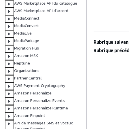
AWS Marketplace API du catalogue
AWS Marketplace API d'accord
MediaConnect
MediaConvert
MediaLive
MediaPackage
Rubrique suivant
Migration Hub
Rubrique précéd
Amazon MSK
Neptune
Organizations
Partner Central
AWS Payment Cryptography
Amazon Personalize
Amazon Personalize Events
Amazon Personalize Runtime
Amazon Pinpoint
API de messages SMS et vocaux
Amazon Pinpoint