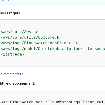
hiers requis.
<aws/core/Aws.h>
<aws/core/utils/Outcome.h>
<aws/logs/CloudWatchLogsClient.h>
<aws/logs/model/DeleteSubscriptionFilterRequ
<iostream>
 un commentaire
filtre d’abonnement.
Aws::CloudWatchLogs::CloudWatchLogsClient cwl;