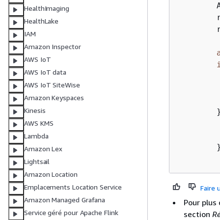
        
HealthImaging
        
HealthLake
        
IAM
Amazon Inspector
AWS IoT
AWS IoT data
        
AWS IoT SiteWise
        
Amazon Keyspaces
         
Kinesis
        
        
AWS KMS
Lambda
        }
Amazon Lex
Lightsail
Amazon Location
Emplacements Location Service
Faire
Amazon Managed Grafana
Pour plus 
Service géré pour Apache Flink
section
Ré