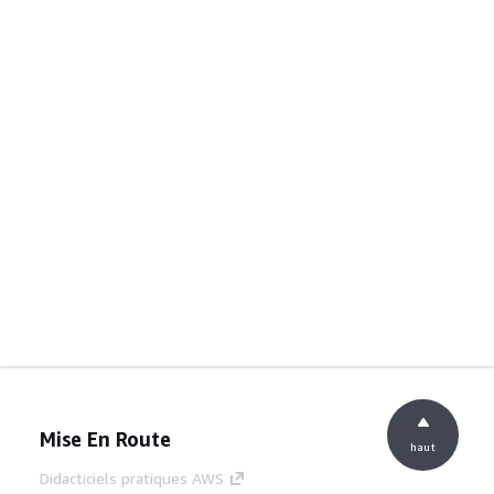
Mise En Route
haut
Didacticiels pratiques AWS