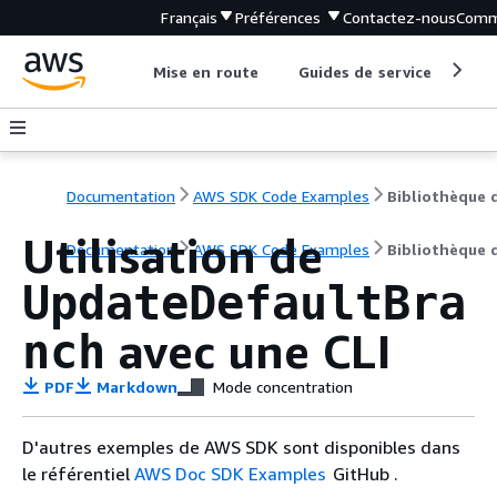
Français
Préférences
Contactez-nous
Comm
Mise en route
Guides de service
Out
Documentation
AWS SDK Code Examples
Utilisation de
Documentation
AWS SDK Code Examples
Bibliothèque 
UpdateDefaultBra
avec une CLI
nch
PDF
Markdown
Mode concentration
D'autres exemples de AWS SDK sont disponibles dans
le référentiel
AWS Doc SDK Examples
GitHub .