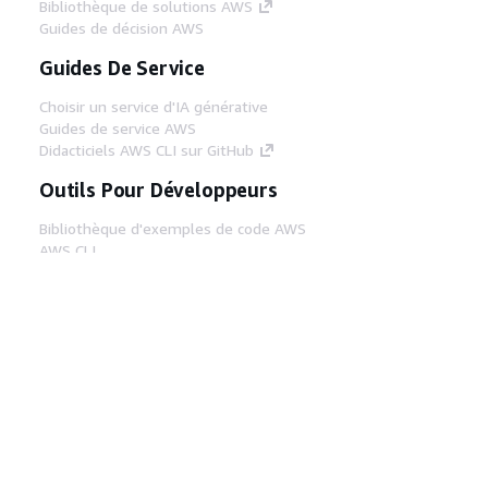
Bibliothèque de solutions AWS
Guides de décision AWS
Guides De Service
Choisir un service d'IA générative
Guides de service AWS
Didacticiels AWS CLI sur GitHub
Outils Pour Développeurs
Bibliothèque d'exemples de code AWS
AWS CLI
Centre de créateur AWS
Blog sur les outils AWS pour les
développeurs
Liens Utiles
Téléchargez les documents du serveur MCP
AWS
Connectez-vous à la console AWS
AWS re:Post