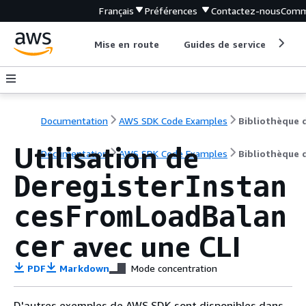
Français
Préférences
Contactez-nous
Comm
Mise en route
Guides de service
Out
Documentation
AWS SDK Code Examples
Utilisation de
Documentation
AWS SDK Code Examples
Bibliothèque 
DeregisterInstan
cesFromLoadBalan
avec une CLI
cer
PDF
Markdown
Mode concentration
D'autres exemples de AWS SDK sont disponibles dans