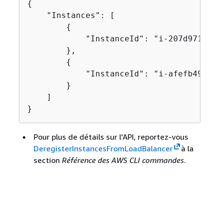
{
    "Instances": [

{
            "InstanceId": "i-207d9717"

        },

{
            "InstanceId": "i-afefb49b"

        }

    ]

}
Pour plus de détails sur l'API, reportez-vous
DeregisterInstancesFromLoadBalancer
à la
section
Référence des AWS CLI commandes
.