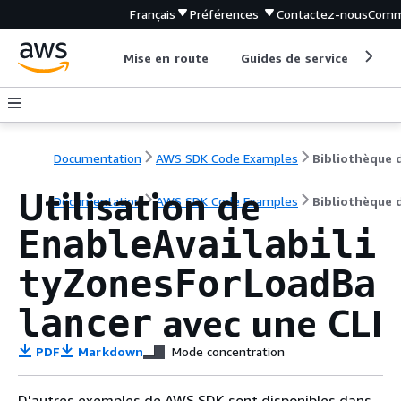
Français
Préférences
Contactez-nous
Comm
Mise en route
Guides de service
Out
Documentation
AWS SDK Code Examples
Utilisation de
Documentation
AWS SDK Code Examples
Bibliothèque 
EnableAvailabili
tyZonesForLoadBa
avec une CLI
lancer
PDF
Markdown
Mode concentration
D'autres exemples de AWS SDK sont disponibles dans