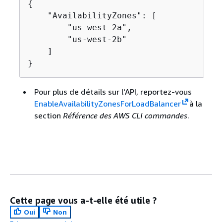
{
    "AvailabilityZones": [

        "us-west-2a",

        "us-west-2b"

    ]

}
Pour plus de détails sur l'API, reportez-vous
EnableAvailabilityZonesForLoadBalancer
à la
section
Référence des AWS CLI commandes
.
Cette page vous a-t-elle été utile ?
Oui
Non