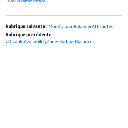
Faire un commentaire
Rubrique suivante :
ModifyLoadBalancerAttributes
Rubrique précédente
:
DisableAvailabilityZonesForLoadBalancer