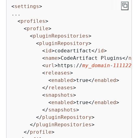
<
settings
>
...

<
profiles
>
<
profile
>
<
pluginRepositories
>
<
pluginRepository
>
<
id
>
codeartifact
</
id
>
<
name
>
CodeArtifact Plugins
</
nam
<
url
>
https://
my_domain
-
11112222
<
releases
>
<
enabled
>
true
</
enabled
>
</
releases
>
<
snapshots
>
<
enabled
>
true
</
enabled
>
</
snapshots
>
</
pluginRepository
>
</
pluginRepositories
>
</
profile
>