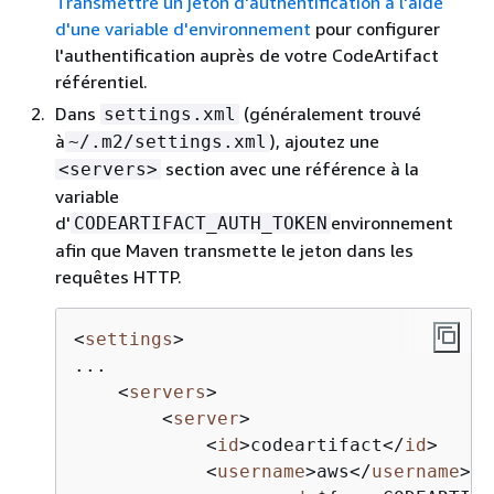
Transmettre un jeton d'authentification à l'aide
d'une variable d'environnement
pour configurer
l'authentification auprès de votre CodeArtifact
référentiel.
Dans
(généralement trouvé
settings.xml
à
), ajoutez une
~/.m2/settings.xml
section avec une référence à la
<servers>
variable
d'
environnement
CODEARTIFACT_AUTH_TOKEN
afin que Maven transmette le jeton dans les
requêtes HTTP.
<
settings
>
...

<
servers
>
<
server
>
<
id
>
codeartifact
</
id
>
<
username
>
aws
</
username
>