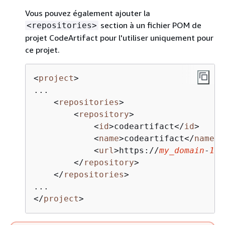
Vous pouvez également ajouter la
section à un fichier POM de
<repositories>
projet CodeArtifact pour l'utiliser uniquement pour
ce projet.
<
project
>
...

<
repositories
>
<
repository
>
<
id
>
codeartifact
</
id
>
<
name
>
codeartifact
</
name
>
<
url
>
https://
my_domain
-
111
</
repository
>
</
repositories
>
</
project
>