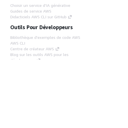
Choisir un service d'IA générative
Guides de service AWS
Didacticiels AWS CLI sur GitHub
Outils Pour Développeurs
Bibliothèque d'exemples de code AWS
AWS CLI
Centre de créateur AWS
Blog sur les outils AWS pour les
développeurs
Liens Utiles
Téléchargez les documents du serveur MCP
AWS
Connectez-vous à la console AWS
AWS re:Post
Confidentialité
Conditions d'utilisation du
site
Préférences de cookies
© 2026,
Amazon Web Services, Inc. ou ses affiliés. Tous