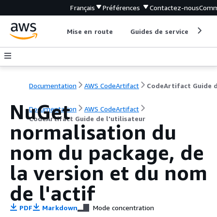
Français
Préférences
Contactez-nous
Comm
Mise en route
Guides de service
Out
Documentation
AWS CodeArtifact
NuGet
Documentation
AWS CodeArtifact
CodeArtifact Guide de l'utilisateur
normalisation du
nom du package, de
la version et du nom
de l'actif
PDF
Markdown
Mode concentration