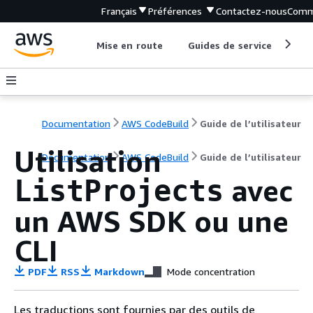
Français
Préférences
Contactez-nous
Comm
Mise en route
Guides de service
Out
Documentation
AWS CodeBuild
Guide de l’utilisateur
Utilisation
Documentation
AWS CodeBuild
Guide de l’utilisateur
avec
ListProjects
un AWS SDK ou une
CLI
PDF
RSS
Markdown
Mode concentration
Les traductions sont fournies par des outils de