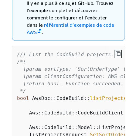
Il y en a plus à ce sujet GitHub. Trouvez
l’exemple complet et découvrez
comment le configurer et l’exécuter
dans le
référentiel d’exemples de code
AWS
.
//! List the CodeBuild projects.
/*!

  \param sortType: 'SortOrderType' type.
  \param clientConfiguration: AWS clien
  \return bool: Function succeeded.

 */
bool
 AwsDoc::CodeBuild::
listProjects
(Aw
co
    Aws::
CodeBuild::CodeBuildClient 
cod
    Aws::CodeBuild::Model::ListProjects
    listProjectsRequest.
SetSortOrder
(so