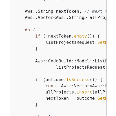
    Aws::String nextToken; 
// Next toke
    Aws::Vector<Aws::String> allProjects
do
{
if
 (!nextToken.
empty
()) 
{
            listProjectsRequest.
SetNext
        }

        Aws::CodeBuild::Model::ListProj
                listProjectsRequest);

if
 (outcome.
IsSuccess
()) 
{
const
 Aws::Vector<Aws::Stri
            allProjects.
insert
(allProje
            nextToken = outcome.
GetResu
        }
