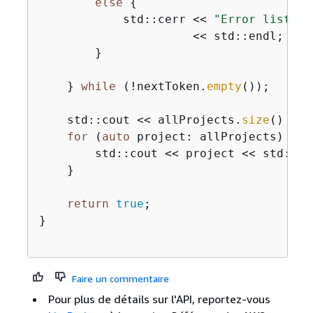
else
{
            std::cerr << 
"Error listing
                      << std::endl;

        }

    } 
while
 (!nextToken.
empty
());

    std::cout << allProjects.
size
() << 
for
 (
auto
 project: allProjects) 
{
        std::cout << project << std::end
    }

return
true
;

}

Faire un commentaire
Pour plus de détails sur l'API, reportez-vous