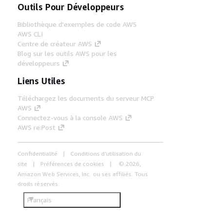
Outils Pour Développeurs
Bibliothèque d'exemples de code AWS
AWS CLI
Centre de créateur AWS
Blog sur les outils AWS pour les
développeurs
Liens Utiles
Téléchargez les documents du serveur MCP
AWS
Connectez-vous à la console AWS
AWS re:Post
Confidentialité
Conditions d'utilisation du
site
Préférences de cookies
© 2026,
Amazon Web Services, Inc. ou ses affiliés. Tous
droits réservés.
Français