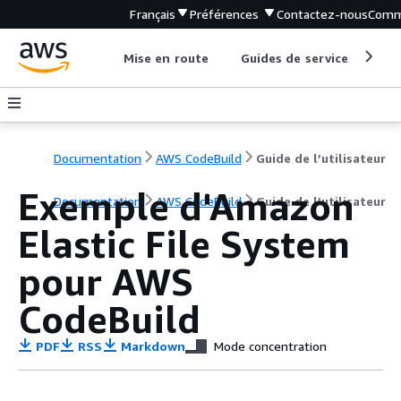
Français
Préférences
Contactez-nous
Comm
Mise en route
Guides de service
Out
Documentation
AWS CodeBuild
Guide de l’utilisateur
Exemple d'Amazon
Documentation
AWS CodeBuild
Guide de l’utilisateur
Elastic File System
pour AWS
CodeBuild
PDF
RSS
Markdown
Mode concentration