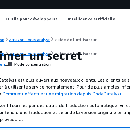
Outils pour développeurs
Intelligence artificielle
on
Amazon CodeCatalyst
Guide de l’utilisateur
imer un secret
on
Amazon CodeCatalyst
Guide de l’utilisateur
wn
Mode concentration
talyst est plus ouvert aux nouveaux clients. Les clients exi
r à utiliser le service normalement. Pour de plus amples inf
er
Comment effectuer une migration depuis CodeCatalyst
.
sont fournies par des outils de traduction automatique. En c
contenu d'une traduction et celui de la version originale en ang
 prévaudra.