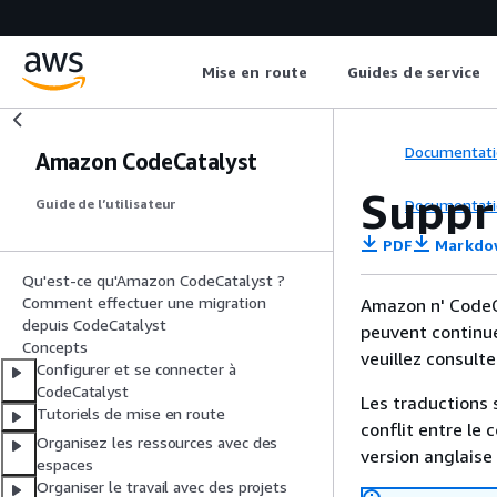
Mise en route
Guides de service
Documentati
Amazon CodeCatalyst
Suppr
Documentati
Guide de l’utilisateur
PDF
Markdo
Qu'est-ce qu'Amazon CodeCatalyst ?
Comment effectuer une migration
Amazon n' CodeCa
depuis CodeCatalyst
peuvent continue
Concepts
veuillez consult
Configurer et se connecter à
CodeCatalyst
Les traductions 
Tutoriels de mise en route
conflit entre le 
Organisez les ressources avec des
version anglaise
espaces
Organiser le travail avec des projets