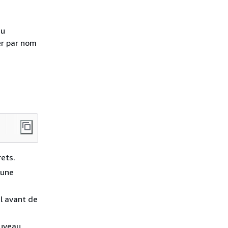
du
rer par nom
rets.
 une
il avant de
ouveau