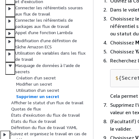
Ouvrez la Co
et d'exécution
Connecter les référentiels sources
Dans le vole
aux flux de travail
Choisissez l
Connecter les référentiels de
référentiel s
packages aux flux de travail
Appel d'une fonction Lambda
ou statut du 
Modification d'une définition de
Choisissez
M
tâche Amazon ECS
Choisissez
Y
Utilisation de variables dans les flux
de travail
Recherchez la
Masquage de données à l'aide de
secrets
$
{
Secre
Création d'un secret
Modifier un secret
Utilisation d’un secret
Cela permet 
Supprimer un secret
Afficher le statut d'un flux de travail
Supprimez l'
Quotas de flux
valeur en tex
États d'exécution du flux de travail
(Facultatif)
États du flux de travail
Définition du flux de travail YAML
le valider.
Suivez et organisez le travail en cas de
Choisissez
V