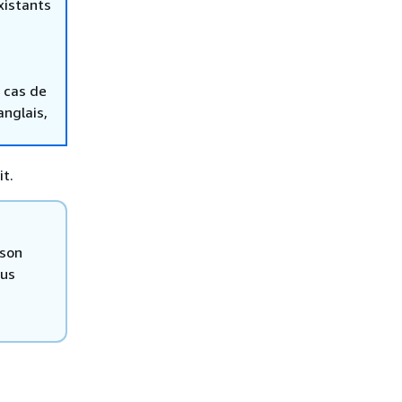
xistants
 cas de
anglais,
t.
 son
ous