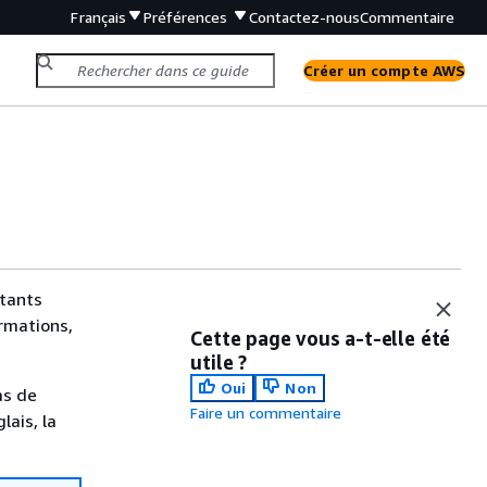
Français
Préférences
Contactez-nous
Commentaire
Créer un compte AWS
stants
ormations,
Cette page vous a-t-elle été
utile ?
Oui
Non
as de
Faire un commentaire
lais, la