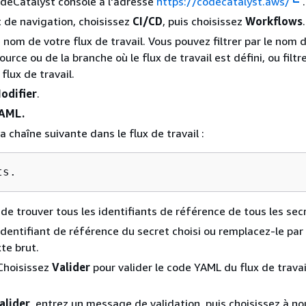
deCatalyst console à l'adresse
https://codecatalyst.aws/
.
t de navigation, choisissez
CI/CD
, puis choisissez
Workflows
.
e nom de votre flux de travail. Vous pouvez filtrer par le nom 
ource ou de la branche où le flux de travail est défini, ou filt
flux de travail.
odifier
.
AML.
 chaîne suivante dans le flux de travail :
ts.
de trouver tous les identifiants de référence de tous les sec
identifiant de référence du secret choisi ou remplacez-le par
te brut.
 Choisissez
Valider
pour valider le code YAML du flux de trava
alider
, entrez un message de validation, puis choisissez à n