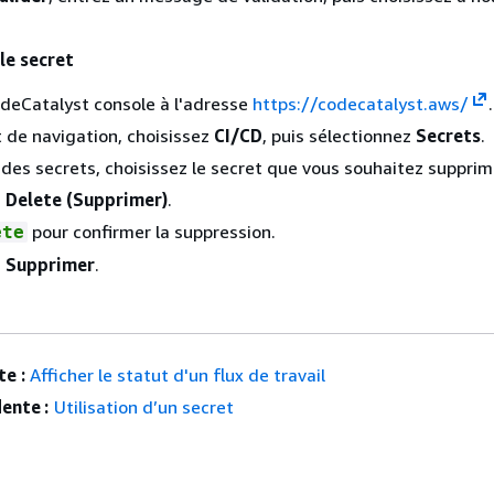
le secret
deCatalyst console à l'adresse
https://codecatalyst.aws/
.
t de navigation, choisissez
CI/CD
, puis sélectionnez
Secrets
.
e des secrets, choisissez le secret que vous souhaitez supprim
z
Delete (Supprimer)
.
pour confirmer la suppression.
ete
z
Supprimer
.
e :
Afficher le statut d'un flux de travail
ente :
Utilisation d’un secret