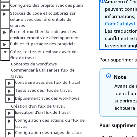
Amazon n' Code
Configurez des projets avec des plans
peuvent contin
Stockez du code et collaborez sur
informations, 
celui-ci avec des référentiels de
CodeCatalyst
.
sources
Les traduction
Écrire et modifier du code avec les
environnements de développement
conflit entre 
Publiez et partagez des progiciels
la version ang
Créez, testez et déployez avec des
flux de travail
Pour supprimer u
Concepts de workflows
Commencer à utiliser les flux de
travail
Note
Construire avec des flux de travail
Avant de 
Tests avec des flux de travail
identifian
Déploiement avec des workflows
supprimez 
Création d'un flux de travail
échouera 
Exécution d'un flux de travail
Configuration des actions du flux de
Pour supprimer l
travail
Configuration des images de calcul