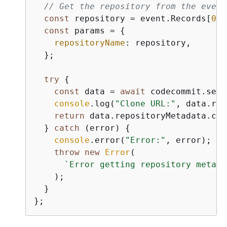
// Get the repository from the event
const
 repository = event.Records[
0
].
const
 params = 
{
repositoryName
: repository,

  };

try
{
const
 data = 
await
 codecommit.send
console
.log(
"Clone URL:"
, data.rep
return
 data.repositoryMetadata.clo
  } 
catch
 (error) 
{
console
.error(
"Error:"
, error);

throw
new
Error
(

`Error getting repository metada
    );

  }
