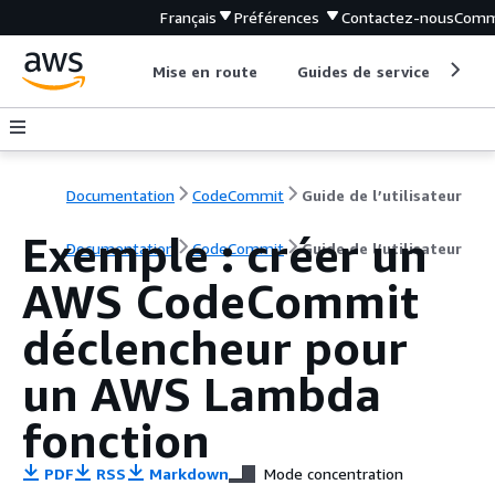
Français
Préférences
Contactez-nous
Comm
Mise en route
Guides de service
Out
Documentation
CodeCommit
Guide de l’utilisateur
Exemple : créer un
Documentation
CodeCommit
Guide de l’utilisateur
AWS CodeCommit
déclencheur pour
un AWS Lambda
fonction
PDF
RSS
Markdown
Mode concentration