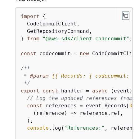
import
{
  CodeCommitClient,

  GetRepositoryCommand,

} 
from
"@aws-sdk/client-codecommit"
;

const
 codecommit = 
new
 CodeCommitClien
/**

 * 
@param 
{
{
 Records: 
{
 codecommit: 
{
 
 */
export
const
 handler = 
async
 (event) =
// Log the updated references from t
const
 references = event.Records[
0
].
(
reference
) =>
 reference.ref,

  );

console
.log(
"References:"
, reference