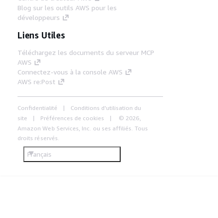
Blog sur les outils AWS pour les
développeurs
Liens Utiles
Téléchargez les documents du serveur MCP
AWS
Connectez-vous à la console AWS
AWS re:Post
Confidentialité
Conditions d'utilisation du
site
Préférences de cookies
© 2026,
Amazon Web Services, Inc. ou ses affiliés. Tous
droits réservés.
Français