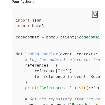
Pour Python :
import
import
 boto3

codecommit = boto3.client(
"codecommit"
def
lambda_handler
(
event, context
):
# Log the updated references from 
    references = 
{
        reference[
"ref"
]

for
 reference 
in
 event[
"Record
    }

print
(
"References: "
 + 
str
(referen
# Get the repository from the even
    repository = event[
"Records"
][
0
][
"