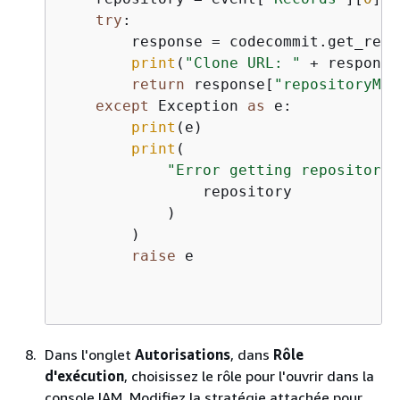
try
:

        response = codecommit.get_repo
print
(
"Clone URL: "
 + response
return
 response[
"repositoryMet
except
 Exception 
as
 e:

print
(e)

print
(

"Error getting repository 
                repository

            )

        )

raise
 e

Dans l'onglet
Autorisations
, dans
Rôle
d'exécution
, choisissez le rôle pour l'ouvrir dans la
console IAM. Modifiez la stratégie attachée pour