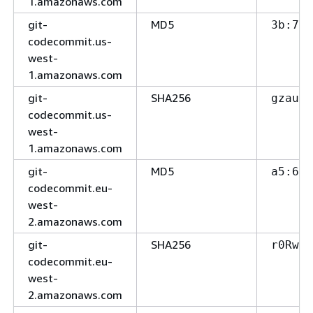
1.amazonaws.com
git-
MD5
3b:76
codecommit.us-
west-
1.amazonaws.com
git-
SHA256
gzauWT
codecommit.us-
west-
1.amazonaws.com
git-
MD5
a5:65
codecommit.eu-
west-
2.amazonaws.com
git-
SHA256
r0Rwz5
codecommit.eu-
west-
2.amazonaws.com