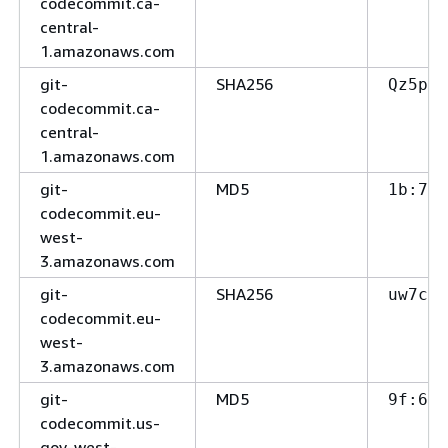
codecommit.ca-
central-
1.amazonaws.com
git-
SHA256
Qz5pua
codecommit.ca-
central-
1.amazonaws.com
git-
MD5
1b:7f
codecommit.eu-
west-
3.amazonaws.com
git-
SHA256
uw7c2F
codecommit.eu-
west-
3.amazonaws.com
git-
MD5
9f:6c
codecommit.us-
gov-west-