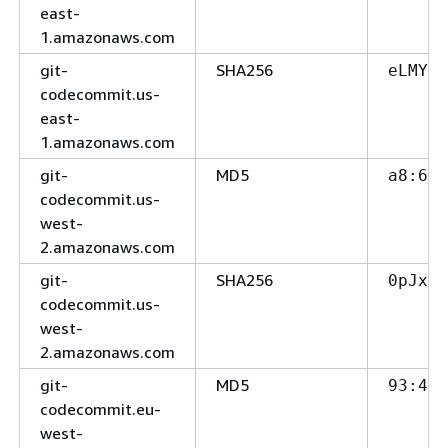
east-
1.amazonaws.com
git-
SHA256
eLMY1j
codecommit.us-
east-
1.amazonaws.com
git-
MD5
a8:68
codecommit.us-
west-
2.amazonaws.com
git-
SHA256
0pJx9S
codecommit.us-
west-
2.amazonaws.com
git-
MD5
93:42
codecommit.eu-
west-