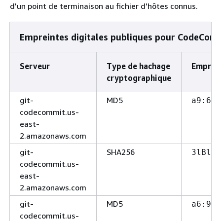
d'un point de terminaison au fichier d'hôtes connus.
Empreintes digitales publiques pour CodeCom
Serveur
Type de hachage
Emprei
cryptographique
git-
MD5
a9:6d
codecommit.us-
east-
2.amazonaws.com
git-
SHA256
3lBlW2
codecommit.us-
east-
2.amazonaws.com
git-
MD5
a6:9c
codecommit.us-