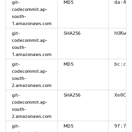
git-
MD5
da:41
codecommit.ap-
south-
1.amazonaws.com
git-
SHA256
hUKwnT
codecommit.ap-
south-
1.amazonaws.com
git-
MD5
bc:cc
codecommit.ap-
south-
2.amazonaws.com
git-
SHA256
Xe0CyZ
codecommit.ap-
south-
2.amazonaws.com
git-
MD5
9f:7c