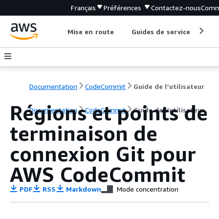
Français
Préférences
Contactez-nous
Comm
Mise en route
Guides de service
Out
Documentation
CodeCommit
Guide de l’utilisateur
Régions et points de
Documentation
CodeCommit
Guide de l’utilisateur
terminaison de
connexion Git pour
AWS CodeCommit
PDF
RSS
Markdown
Mode concentration