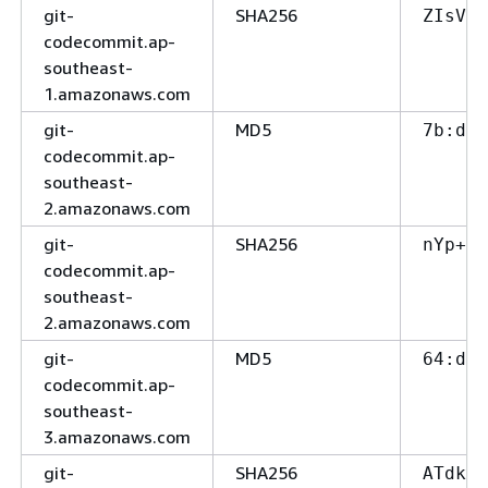
git-
SHA256
ZIsVa7
codecommit.ap-
southeast-
1.amazonaws.com
git-
MD5
7b:d2
codecommit.ap-
southeast-
2.amazonaws.com
git-
SHA256
nYp+gH
codecommit.ap-
southeast-
2.amazonaws.com
git-
MD5
64:d9
codecommit.ap-
southeast-
3.amazonaws.com
git-
SHA256
ATdkGS