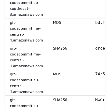
codecommit.ap-
southeast-
3.amazonaws.com
git-
MD5
bd:fa
codecommit.me-
central-
1.amazonaws.com
git-
SHA256
grceUD
codecommit.me-
central-
1.amazonaws.com
git-
MD5
74:5a
codecommit.eu-
central-
1.amazonaws.com
git-
SHA256
MwGrki
codecommit.eu-