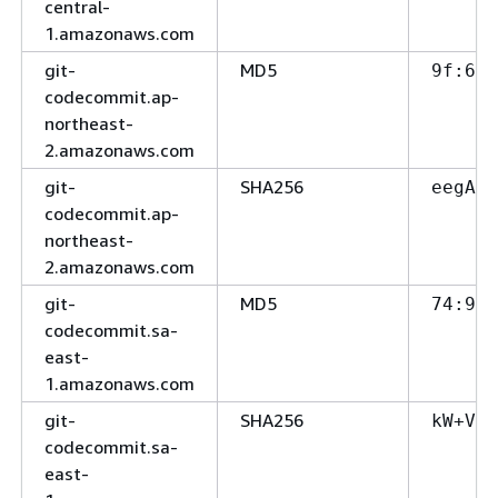
central-
1.amazonaws.com
git-
MD5
9f:68
codecommit.ap-
northeast-
2.amazonaws.com
git-
SHA256
eegAPQ
codecommit.ap-
northeast-
2.amazonaws.com
git-
MD5
74:99
codecommit.sa-
east-
1.amazonaws.com
git-
SHA256
kW+VKB
codecommit.sa-
east-