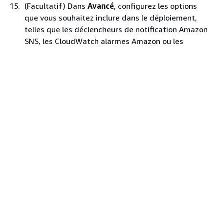
(Facultatif) Dans
Avancé
, configurez les options
que vous souhaitez inclure dans le déploiement,
telles que les déclencheurs de notification Amazon
SNS, les CloudWatch alarmes Amazon ou les
annulations automatiques.
Pour plus d'informations sur la spécification des
options avancées dans les groupes de
déploiement, consultez
Configuration des options
avancées d’un groupe de déploiement
.
Choisissez
Créer un groupe de déploiement
.
L'étape suivante consiste à préparer une révision à
déployer sur l'application et le groupe de déploiement.
Pour obtenir des instructions, veuillez consulter
Travailler avec les révisions d'applications pour
CodeDeploy
.