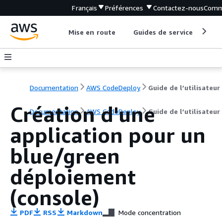
Français
Préférences
Contactez-nous
Comm
Mise en route
Guides de service
Out
Documentation
AWS CodeDeploy
Guide de l’utilisateur
Création d'une
Documentation
AWS CodeDeploy
Guide de l’utilisateur
application pour un
blue/green
déploiement
(console)
PDF
RSS
Markdown
Mode concentration