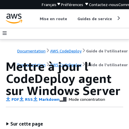
Français
Préférences
Contactez-nous
Comm
Mise en route
Guides de service
Out
Documentation
AWS CodeDeploy
Guide de l’utilisateur
Mettre à jour l'
Documentation
AWS CodeDeploy
Guide de l’utilisateur
CodeDeploy agent
sur Windows Server
PDF
RSS
Markdown
Mode concentration
Sur cette page