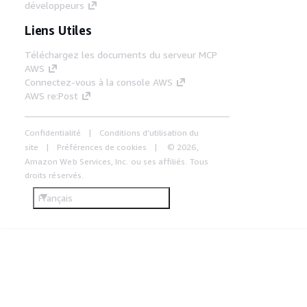
développeurs
Liens Utiles
Téléchargez les documents du serveur MCP
AWS
Connectez-vous à la console AWS
AWS re:Post
Confidentialité
Conditions d'utilisation du
site
Préférences de cookies
© 2026,
Amazon Web Services, Inc. ou ses affiliés. Tous
droits réservés.
Français