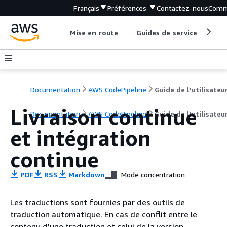
Français
Préférences
Contactez-nous
Comm
Mise en route
Guides de service
Out
Documentation
AWS CodePipeline
Guide de l’utilisateu
Livraison continue
Documentation
AWS CodePipeline
Guide de l’utilisateu
et intégration
continue
PDF
RSS
Markdown
Mode concentration
Les traductions sont fournies par des outils de
traduction automatique. En cas de conflit entre le
contenu d'une traduction et celui de la version