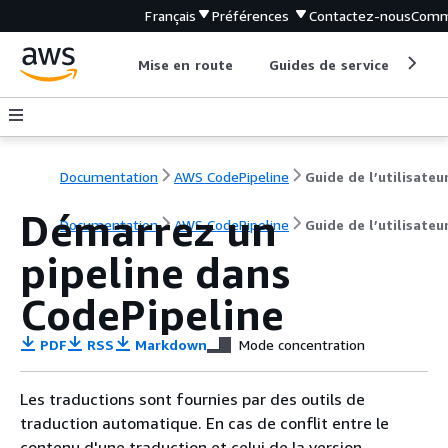
Français
Préférences
Contactez-nous
Comm
Mise en route
Guides de service
Out
Documentation
AWS CodePipeline
Guide de l’utilisateu
Démarrez un
Documentation
AWS CodePipeline
Guide de l’utilisateu
pipeline dans
CodePipeline
PDF
RSS
Markdown
Mode concentration
Les traductions sont fournies par des outils de
traduction automatique. En cas de conflit entre le
contenu d'une traduction et celui de la version