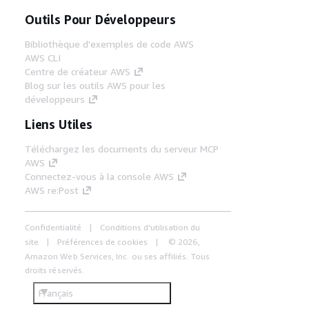
Outils Pour Développeurs
Bibliothèque d'exemples de code AWS
AWS CLI
Centre de créateur AWS
Blog sur les outils AWS pour les
développeurs
Liens Utiles
Téléchargez les documents du serveur MCP
AWS
Connectez-vous à la console AWS
AWS re:Post
Confidentialité
Conditions d'utilisation du
site
Préférences de cookies
© 2026,
Amazon Web Services, Inc. ou ses affiliés. Tous
droits réservés.
Français