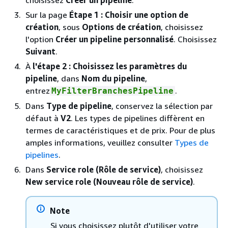
choisissez
Créer un pipeline
.
Sur la page
Étape 1 : Choisir une option de
création
, sous
Options de création
, choisissez
l'option
Créer un pipeline personnalisé
. Choisissez
Suivant
.
À
l'étape 2 : Choisissez les paramètres du
pipeline
, dans
Nom du pipeline
,
entrez
.
MyFilterBranchesPipeline
Dans
Type de pipeline
, conservez la sélection par
défaut à
V2
. Les types de pipelines diffèrent en
termes de caractéristiques et de prix. Pour de plus
amples informations, veuillez consulter
Types de
pipelines
.
Dans
Service role (Rôle de service)
, choisissez
New service role (Nouveau rôle de service)
.
Note
Si vous choisissez plutôt d'utiliser votre