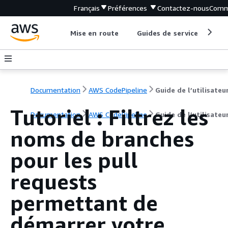
Français
Préférences
Contactez-nous
Comm
Mise en route
Guides de service
Out
Documentation
AWS CodePipeline
Guide de l’utilisateu
Tutoriel : Filtrez les
Documentation
AWS CodePipeline
Guide de l’utilisateu
noms de branches
pour les pull
requests
permettant de
démarrer votre