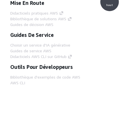
Mise En Route
haut
Didacticiels pratiques AWS
Bibliothèque de solutions AWS
Guides de décision AWS
Guides De Service
Choisir un service d'IA générative
Guides de service AWS
Didacticiels AWS CLI sur GitHub
Outils Pour Développeurs
Bibliothèque d'exemples de code AWS
AWS CLI
Centre de créateur AWS
Blog sur les outils AWS pour les
développeurs
Liens Utiles
Téléchargez les documents du serveur MCP
AWS