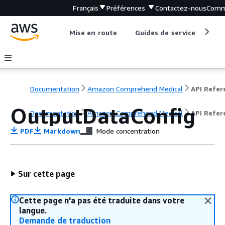
Français
Préférences
Contactez-nous
Comm
Mise en route
Guides de service
Out
Documentation
Amazon Comprehend Medical
OutputDataConfig
Documentation
Amazon Comprehend Medical
API Refer
PDF
Markdown
Mode concentration
Sur cette page
Cette page n'a pas été traduite dans votre
langue.
Demande de traduction