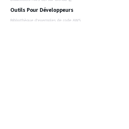
Outils Pour Développeurs
Bibliothèque d'exemples de code AWS
AWS CLI
Centre de créateur AWS
Blog sur les outils AWS pour les
développeurs
Liens Utiles
Téléchargez les documents du serveur MCP
AWS
Connectez-vous à la console AWS
AWS re:Post
Confidentialité
Conditions d'utilisation du
site
Préférences de cookies
© 2026,
Amazon Web Services, Inc. ou ses affiliés. Tous
droits réservés.
Français