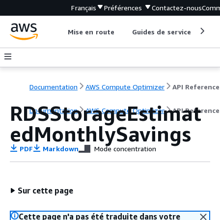
Français
Préférences
Contactez-nous
Comm
Mise en route
Guides de service
Out
Documentation
AWS Compute Optimizer
API Reference
RDSStorageEstimat
Documentation
AWS Compute Optimizer
API Reference
edMonthlySavings
PDF
Markdown
Mode concentration
Sur cette page
Cette page n'a pas été traduite dans votre