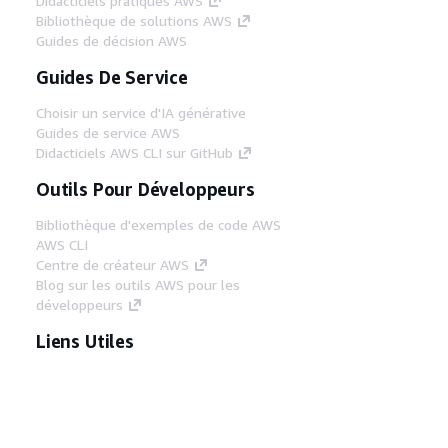
Didacticiels pratiques AWS
Bibliothèque de solutions AWS
Guides de décision AWS
Guides De Service
Choisir un service d'IA générative
Guides de service AWS
Didacticiels AWS CLI sur GitHub
Outils Pour Développeurs
Bibliothèque d'exemples de code AWS
AWS CLI
Centre de créateur AWS
Blog sur les outils AWS pour les
développeurs
Liens Utiles
Téléchargez les documents du serveur MCP
AWS
Connectez-vous à la console AWS
AWS re:Post