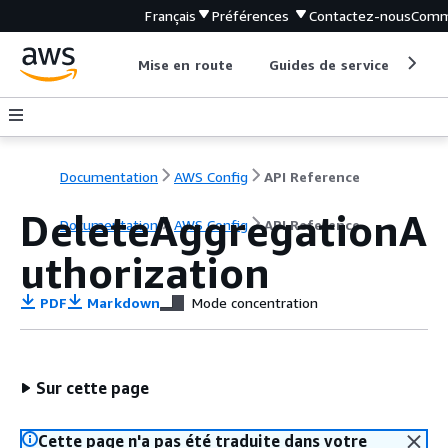
Français
Préférences
Contactez-nous
Comm
Mise en route
Guides de service
Out
Documentation
AWS Config
API Reference
DeleteAggregationA
Documentation
AWS Config
API Reference
uthorization
PDF
Markdown
Mode concentration
Sur cette page
Cette page n'a pas été traduite dans votre