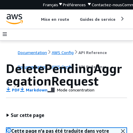
Français
Préférences
Contactez-nous
Comm
Mise en route
Guides de service
Out
Documentation
AWS Config
API Reference
DeletePendingAggr
Documentation
AWS Config
API Reference
egationRequest
PDF
Markdown
Mode concentration
Sur cette page
Cette page n'a pas été traduite dans votre