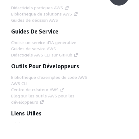
Didacticiels pratiques AWS
Bibliothèque de solutions AWS
Guides de décision AWS
Guides De Service
Choisir un service d'IA générative
Guides de service AWS
Didacticiels AWS CLI sur GitHub
Outils Pour Développeurs
Bibliothèque d'exemples de code AWS
AWS CLI
Centre de créateur AWS
Blog sur les outils AWS pour les
développeurs
Liens Utiles
Téléchargez les documents du serveur MCP
AWS
Connectez-vous à la console AWS