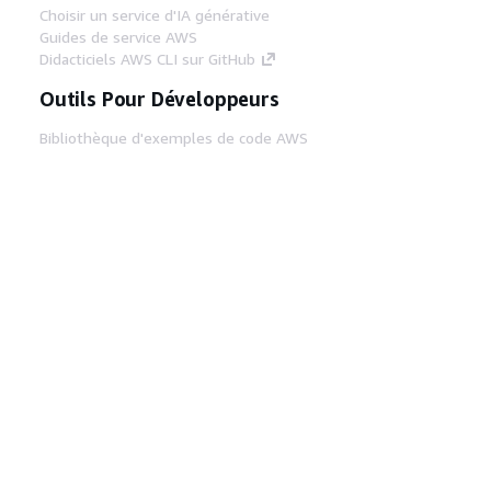
Choisir un service d'IA générative
Guides de service AWS
Didacticiels AWS CLI sur GitHub
Outils Pour Développeurs
Bibliothèque d'exemples de code AWS
AWS CLI
Centre de créateur AWS
Blog sur les outils AWS pour les
développeurs
Liens Utiles
Téléchargez les documents du serveur MCP
AWS
Connectez-vous à la console AWS
AWS re:Post
Confidentialité
Conditions d'utilisation du
site
Préférences de cookies
© 2026,
Amazon Web Services, Inc. ou ses affiliés. Tous