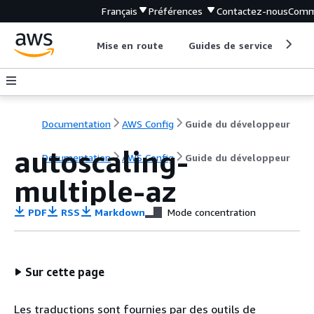
Français
Préférences
Contactez-nous
Comm
Mise en route
Guides de service
Out
Documentation
AWS Config
Guide du développeur
autoscaling-
Documentation
AWS Config
Guide du développeur
multiple-az
PDF
RSS
Markdown
Mode concentration
Sur cette page
Les traductions sont fournies par des outils de