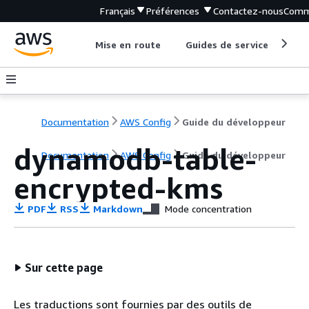
Français
Préférences
Contactez-nous
Comm
Mise en route
Guides de service
Out
Documentation
AWS Config
Guide du développeur
dynamodb-table-
Documentation
AWS Config
Guide du développeur
encrypted-kms
PDF
RSS
Markdown
Mode concentration
Sur cette page
Les traductions sont fournies par des outils de