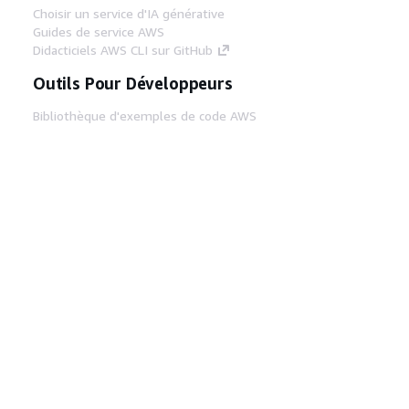
Choisir un service d'IA générative
Guides de service AWS
Didacticiels AWS CLI sur GitHub
Outils Pour Développeurs
Bibliothèque d'exemples de code AWS
AWS CLI
Centre de créateur AWS
Blog sur les outils AWS pour les
développeurs
Liens Utiles
Téléchargez les documents du serveur MCP
AWS
Connectez-vous à la console AWS
AWS re:Post
Confidentialité
Conditions d'utilisation du
site
Préférences de cookies
© 2026,
Amazon Web Services, Inc. ou ses affiliés. Tous