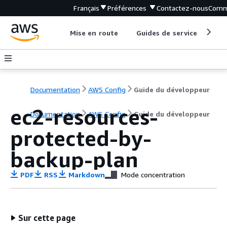
Français
Préférences
Contactez-nous
Comm
Mise en route
Guides de service
Out
Documentation
AWS Config
Guide du développeur
ec2-resources-
Documentation
AWS Config
Guide du développeur
protected-by-
backup-plan
PDF
RSS
Markdown
Mode concentration
Sur cette page