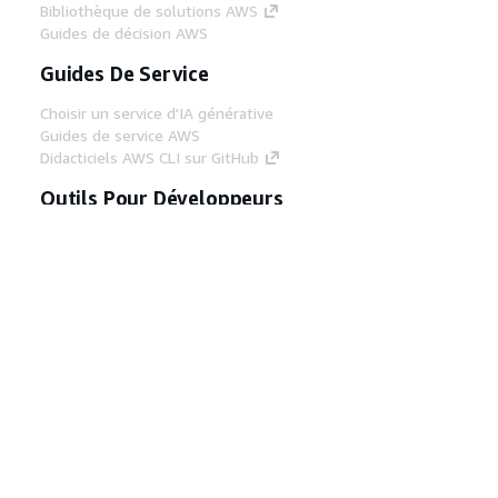
Bibliothèque de solutions AWS
Guides de décision AWS
Guides De Service
Choisir un service d'IA générative
Guides de service AWS
Didacticiels AWS CLI sur GitHub
Outils Pour Développeurs
Bibliothèque d'exemples de code AWS
AWS CLI
Centre de créateur AWS
Blog sur les outils AWS pour les
développeurs
Liens Utiles
Téléchargez les documents du serveur MCP
AWS
Connectez-vous à la console AWS
AWS re:Post