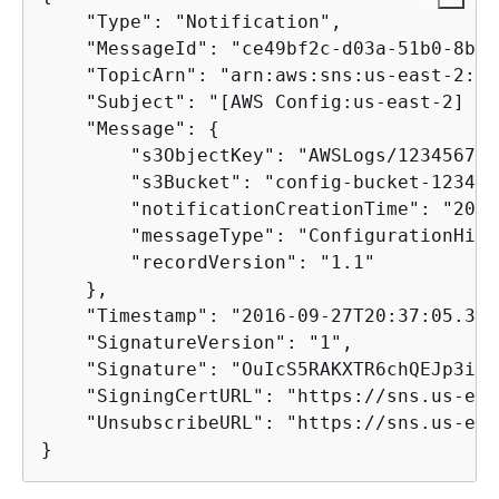
    "Type": "Notification",

    "MessageId": "ce49bf2c-d03a-51b0-8b6a
    "TopicArn": "arn:aws:sns:us-east-2:12
    "Subject": "[AWS Config:us-east-2] Co
    "Message": 
{
        "s3ObjectKey": "AWSLogs/123456789
        "s3Bucket": "config-bucket-123456
        "notificationCreationTime": "2016
        "messageType": "ConfigurationHist
        "recordVersion": "1.1"

    },

    "Timestamp": "2016-09-27T20:37:05.315Z
    "SignatureVersion": "1",

    "Signature": "OuIcS5RAKXTR6chQEJp3if4
    "SigningCertURL": "https://sns.us-eas
    "UnsubscribeURL": "https://sns.us-eas
}