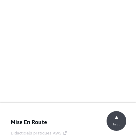
Mise En Route
haut
Didacticiels pratiques AWS