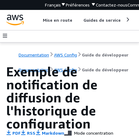
Français
Préférences
Contactez-nous
Comm
Mise en route
Guides de service
Out
Documentation
AWS Config
Guide du développeur
Exemple de
Documentation
AWS Config
Guide du développeur
notification de
diffusion de
l'historique de
configuration
PDF
RSS
Markdown
Mode concentration