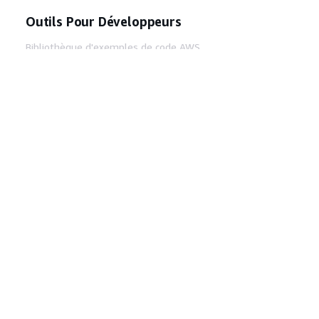
Outils Pour Développeurs
Bibliothèque d'exemples de code AWS
AWS CLI
Centre de créateur AWS
Blog sur les outils AWS pour les
développeurs
Liens Utiles
Téléchargez les documents du serveur MCP
AWS
Connectez-vous à la console AWS
AWS re:Post
Confidentialité
Conditions d'utilisation du
site
Préférences de cookies
© 2026,
Amazon Web Services, Inc. ou ses affiliés. Tous
droits réservés.
Français