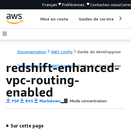
Français
Préférences
Contactez-nous
Comm
Mise en route
Guides de service
Out
Documentation
AWS Config
Guide du développeur
redshift-enhanced-
Documentation
AWS Config
Guide du développeur
vpc-routing-
enabled
PDF
RSS
Markdown
Mode concentration
Sur cette page