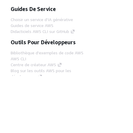
Guides De Service
Choisir un service d'IA générative
Guides de service AWS
Didacticiels AWS CLI sur GitHub
Outils Pour Développeurs
Bibliothèque d'exemples de code AWS
AWS CLI
Centre de créateur AWS
Blog sur les outils AWS pour les
développeurs
Liens Utiles
Téléchargez les documents du serveur MCP
AWS
Connectez-vous à la console AWS
AWS re:Post
Confidentialité
Conditions d'utilisation du