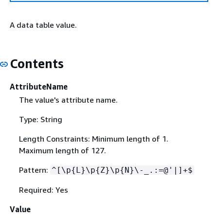
A data table value.
Contents
AttributeName
The value's attribute name.
Type: String
Length Constraints: Minimum length of 1.
Maximum length of 127.
Pattern:
^[\p
{
L}\p
{
Z}\p
{
N}\-_.:=@'|]+$
Required: Yes
Value