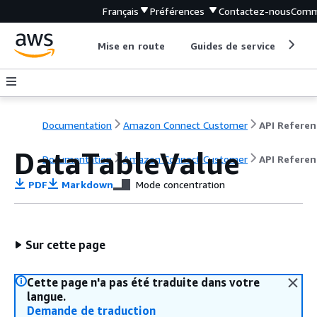
Français
Préférences
Contactez-nous
Comm
Mise en route
Guides de service
Out
Documentation
Amazon Connect Customer
API Referen
DataTableValue
Documentation
Amazon Connect Customer
API Referen
PDF
Markdown
Mode concentration
Sur cette page
Cette page n'a pas été traduite dans votre
langue.
Demande de traduction