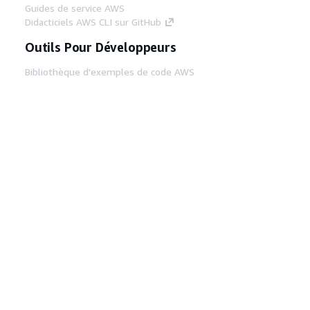
Guides de service AWS
Didacticiels AWS CLI sur GitHub
Outils Pour Développeurs
Bibliothèque d'exemples de code AWS
AWS CLI
Centre de créateur AWS
Blog sur les outils AWS pour les
développeurs
Liens Utiles
Téléchargez les documents du serveur MCP
AWS
Connectez-vous à la console AWS
AWS re:Post
Confidentialité
Conditions d'utilisation du
site
Préférences de cookies
© 2026,
Amazon Web Services, Inc. ou ses affiliés. Tous
droits réservés.