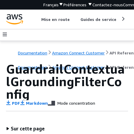
Français
Préférences
Contactez-nous
Comm
Mise en route
Guides de service
Out
Documentation
Amazon Connect Customer
API Referen
GuardrailContextua
Documentation
Amazon Connect Customer
API Referen
lGroundingFilterCo
nfig
PDF
Markdown
Mode concentration
Sur cette page