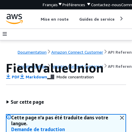
Français
Préférences
Contactez-nous
Comm
Mise en route
Guides de service
Out
Documentation
Amazon Connect Customer
API Referen
FieldValueUnion
Documentation
Amazon Connect Customer
API Referen
PDF
Markdown
Mode concentration
Sur cette page
Cette page n'a pas été traduite dans votre
langue.
Demande de traduction