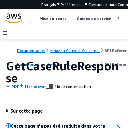
Français
Préférences
Contactez-nous
Comm
Mise en route
Guides de service
Out
Documentation
Amazon Connect Customer
API Referen
GetCaseRuleRespon
Documentation
Amazon Connect Customer
API Referen
se
PDF
Markdown
Mode concentration
Sur cette page
Cette page n'a pas été traduite dans votre