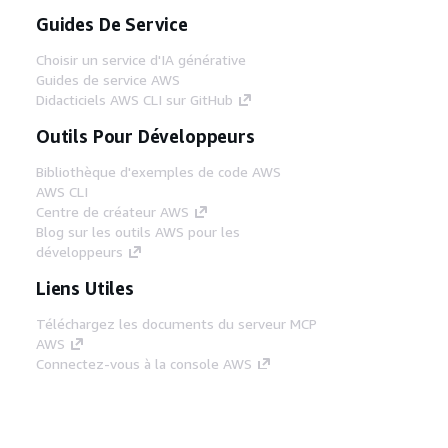
Guides De Service
Choisir un service d'IA générative
Guides de service AWS
Didacticiels AWS CLI sur GitHub
Outils Pour Développeurs
Bibliothèque d'exemples de code AWS
AWS CLI
Centre de créateur AWS
Blog sur les outils AWS pour les
développeurs
Liens Utiles
Téléchargez les documents du serveur MCP
AWS
Connectez-vous à la console AWS
AWS re:Post
Confidentialité
Conditions d'utilisation du