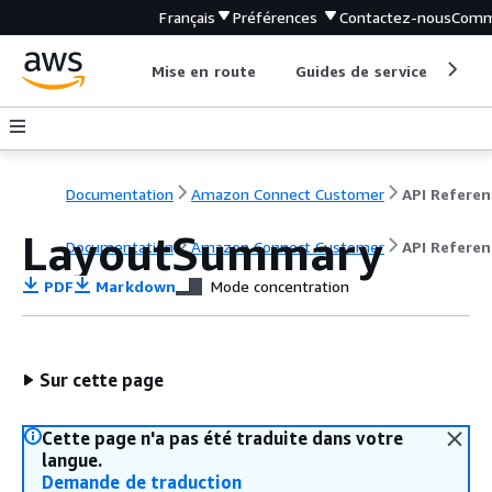
Français
Préférences
Contactez-nous
Comm
Mise en route
Guides de service
Out
Documentation
Amazon Connect Customer
API Referen
LayoutSummary
Documentation
Amazon Connect Customer
API Referen
PDF
Markdown
Mode concentration
Sur cette page
Cette page n'a pas été traduite dans votre
langue.
Demande de traduction