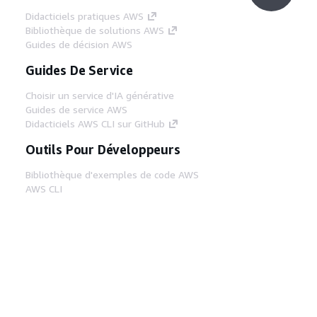
Didacticiels pratiques AWS
Bibliothèque de solutions AWS
Guides de décision AWS
Guides De Service
Choisir un service d'IA générative
Guides de service AWS
Didacticiels AWS CLI sur GitHub
Outils Pour Développeurs
Bibliothèque d'exemples de code AWS
AWS CLI
Centre de créateur AWS
Blog sur les outils AWS pour les
développeurs
Liens Utiles
Téléchargez les documents du serveur MCP
AWS
Connectez-vous à la console AWS