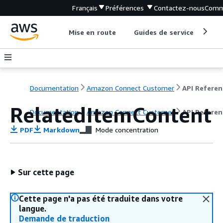
Français
Préférences
Contactez-nous
Comm
Mise en route
Guides de service
Out
Documentation
Amazon Connect Customer
API Referen
RelatedItemContent
Documentation
Amazon Connect Customer
API Referen
PDF
Markdown
Mode concentration
Sur cette page
Cette page n'a pas été traduite dans votre
langue.
Demande de traduction