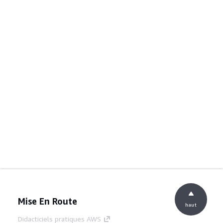
Mise En Route
haut
Didacticiels pratiques AWS