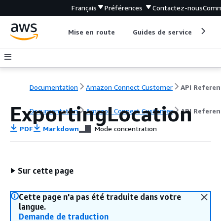
Français
Préférences
Contactez-nous
Comm
Mise en route
Guides de service
Out
Documentation
Amazon Connect Customer
API Referen
ExportingLocation
Documentation
Amazon Connect Customer
API Referen
PDF
Markdown
Mode concentration
Sur cette page
Cette page n'a pas été traduite dans votre
langue.
Demande de traduction