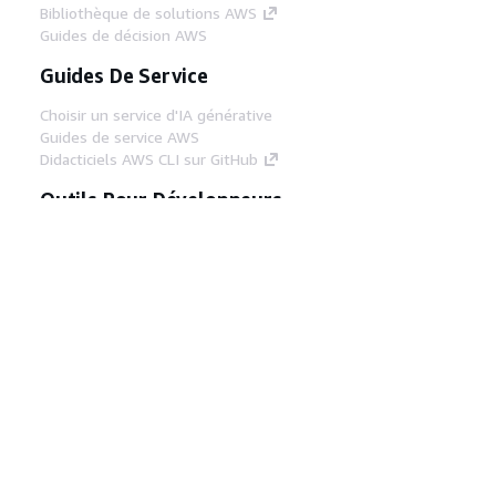
Bibliothèque de solutions AWS
Guides de décision AWS
Guides De Service
Choisir un service d'IA générative
Guides de service AWS
Didacticiels AWS CLI sur GitHub
Outils Pour Développeurs
Bibliothèque d'exemples de code AWS
AWS CLI
Centre de créateur AWS
Blog sur les outils AWS pour les
développeurs
Liens Utiles
Téléchargez les documents du serveur MCP
AWS
Connectez-vous à la console AWS
AWS re:Post