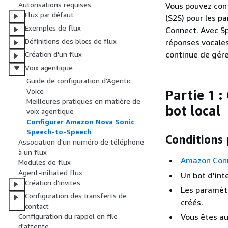
Autorisations requises
Vous pouvez con
Flux par défaut
(S2S) pour les p
Exemples de flux
Connect. Avec Sp
Définitions des blocs de flux
réponses vocales
continue de gérer
Création d'un flux
Voix agentique
Guide de configuration d'Agentic
Voice
Partie 1 
Meilleures pratiques en matière de
bot local
voix agentique
Configurer Amazon Nova Sonic
Speech-to-Speech
Conditions 
Association d'un numéro de téléphone
à un flux
Amazon Con
Modules de flux
Agent-initiated flux
Un bot d'int
Création d'invites
Les paramètr
Configuration des transferts de
créés.
contact
Vous êtes au
Configuration du rappel en file
d'attente