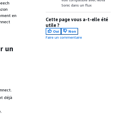
peech
Sonic dans un flux
azon
tement en
Cette page vous a-t-elle été
onnect
utile ?
Oui
Non
Faire un commentaire
ur un
onnect.
nt déjà
.