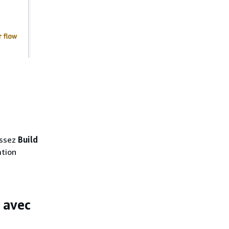
issez
Build
ation
 avec