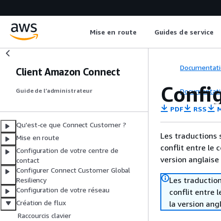
Mise en route
Guides de service
Documentati
Client Amazon Connect
Confi
Documentati
Guide de l’administrateur
PDF
RSS
M
Qu'est-ce que Connect Customer ?
Les traductions 
Mise en route
conflit entre le 
Configuration de votre centre de
version anglaise
contact
Configurer Connect Customer Global
Les traduction
Resiliency
Configuration de votre réseau
conflit entre 
Création de flux
la version ang
Raccourcis clavier