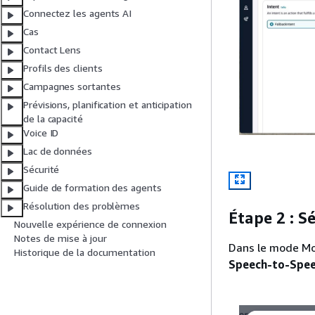
Connectez les agents AI
Cas
Contact Lens
Profils des clients
Campagnes sortantes
Prévisions, planification et anticipation
de la capacité
Voice ID
Lac de données
Sécurité
Guide de formation des agents
Résolution des problèmes
Étape 2 : S
Nouvelle expérience de connexion
Notes de mise à jour
Dans le mode Mo
Historique de la documentation
Speech-to-Spe