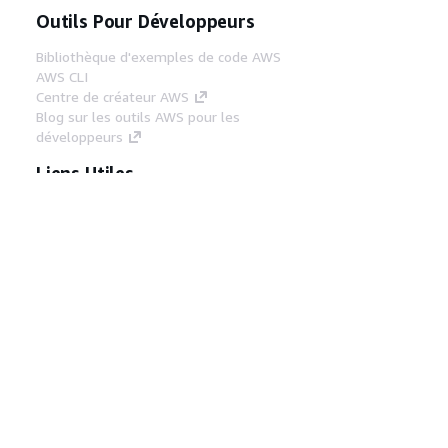
Outils Pour Développeurs
Bibliothèque d'exemples de code AWS
AWS CLI
Centre de créateur AWS
Blog sur les outils AWS pour les
développeurs
Liens Utiles
Téléchargez les documents du serveur MCP
AWS
Connectez-vous à la console AWS
AWS re:Post
Confidentialité
Conditions d'utilisation du
site
Préférences de cookies
© 2026,
Amazon Web Services, Inc. ou ses affiliés. Tous
droits réservés.
Français