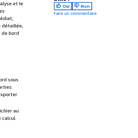
alyse et le
Oui
Non
es
Faire un commentaire
édiat,
détaillée,
x de bord
bord sous
arties
exporter
ichier au
 calcul.