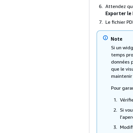
Attendez que
Exporter le
Le fichier P
Note
Si un wid
temps pro
données p
que le vis
maintenir 
Pour gara
Vérifi
Si vo
l'ape
Modif