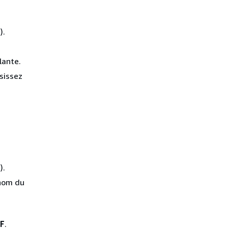
).
lante.
isissez
).
 nom du
F
.