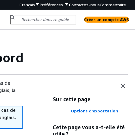
Français
Préférences
Contactez-nous
Commentaire
Créer un compte AWS
bord
as de
lais, la
Sur cette page
 cas de
Options d'exportation
anglais,
Cette page vous a-t-elle été
utile ?