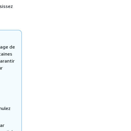
isissez
lage de
taines
arantir
ur
nulez
par