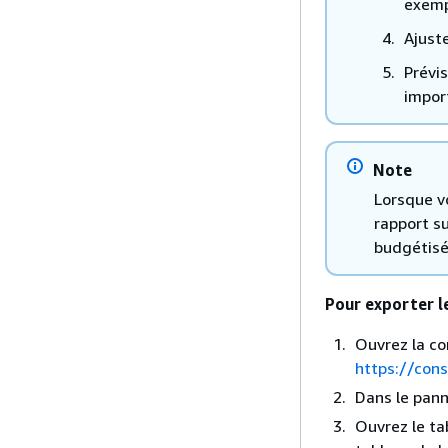
exemp
Ajust
Prévi
impor
Note
Lorsque v
rapport su
budgétisé,
Pour exporter l
Ouvrez la co
https://co
Dans le pann
Ouvrez le ta