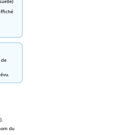
suelle)
ffiché
s
 de
révu.
).
 nom du