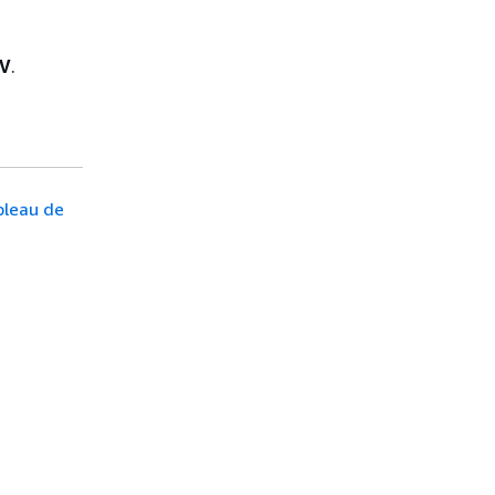
V
.
ableau de