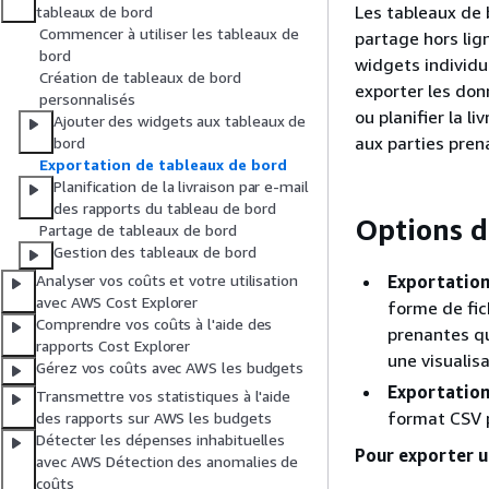
Les tableaux de 
tableaux de bord
Commencer à utiliser les tableaux de
partage hors lig
bord
widgets individ
Création de tableaux de bord
exporter les don
personnalisés
ou planifier la 
Ajouter des widgets aux tableaux de
aux parties pren
bord
Exportation de tableaux de bord
Planification de la livraison par e-mail
des rapports du tableau de bord
Options d
Partage de tableaux de bord
Gestion des tableaux de bord
Exportation
Analyser vos coûts et votre utilisation
avec AWS Cost Explorer
forme de fich
Comprendre vos coûts à l'aide des
prenantes qu
rapports Cost Explorer
une visualis
Gérez vos coûts avec AWS les budgets
Exportation
Transmettre vos statistiques à l'aide
format CSV p
des rapports sur AWS les budgets
Détecter les dépenses inhabituelles
Pour exporter u
avec AWS Détection des anomalies de
coûts