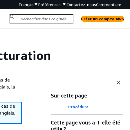
Français
Préférences
Contactez-nous
Commentaire
Créer un compte AWS
cturation
as de
lais, la
Sur cette page
 cas de
Procédure
anglais,
Cette page vous a-t-elle été
utile ?