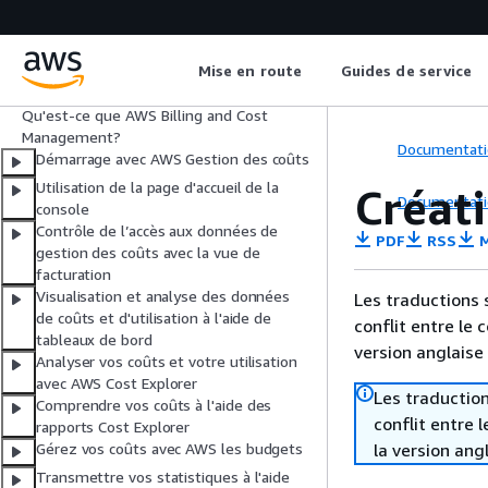
Guide de l’utilisateur
Mise en route
Guides de service
Qu'est-ce que AWS Billing and Cost
Management?
Documentati
Démarrage avec AWS Gestion des coûts
Utilisation de la page d'accueil de la
Créati
Documentati
console
Contrôle de l’accès aux données de
PDF
RSS
M
gestion des coûts avec la vue de
facturation
Visualisation et analyse des données
Les traductions 
de coûts et d'utilisation à l'aide de
conflit entre le 
tableaux de bord
version anglaise
Analyser vos coûts et votre utilisation
avec AWS Cost Explorer
Les traduction
Comprendre vos coûts à l'aide des
conflit entre 
rapports Cost Explorer
la version ang
Gérez vos coûts avec AWS les budgets
Transmettre vos statistiques à l'aide