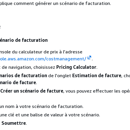
plique comment générer un scénario de facturation.
e
cénario de facturation
nsole du calculateur de prix à l'adresse
nsole.aws.amazon.com/costmanagement/
.
t de navigation, choisissez
Pricing Calculator
.
narios de facturation
de l'onglet
Estimation de facture
, ch
nario de facture
.
e
Créer un scénario de facture
, vous pouvez effectuer les opé
n nom à votre scénario de facturation.
une clé et une balise de valeur à votre scénario.
z
Soumettre
.