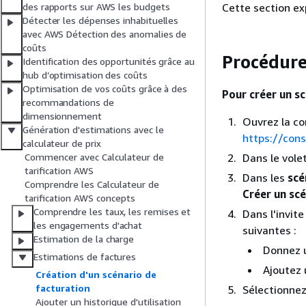
Cette section ex
des rapports sur AWS les budgets
Détecter les dépenses inhabituelles
avec AWS Détection des anomalies de
coûts
Procédur
Identification des opportunités grâce au
hub d’optimisation des coûts
Optimisation de vos coûts grâce à des
Pour créer un s
recommandations de
dimensionnement
Ouvrez la co
Génération d'estimations avec le
https://co
calculateur de prix
Dans le vole
Commencer avec Calculateur de
tarification AWS
Dans les
scé
Comprendre les Calculateur de
Créer un scé
tarification AWS concepts
Comprendre les taux, les remises et
Dans l'invit
les engagements d'achat
suivantes :
Estimation de la charge
Donnez u
Estimations de factures
Ajoutez 
Création d'un scénario de
facturation
Sélectionne
Ajouter un historique d'utilisation