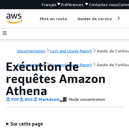
Français
Préférences
Contactez-nous
Comm
Mise en route
Guides de service
Out
Documentation
Cost and Usage Report
Exécution de
Documentation
Cost and Usage Report
Guide de l’utili
requêtes Amazon
Athena
PDF
RSS
Markdown
Mode concentration
Sur cette page