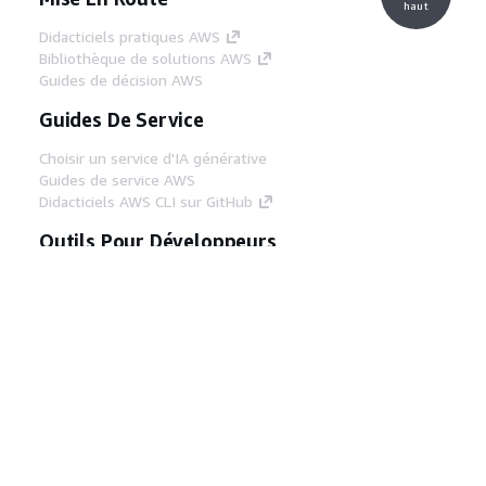
haut
Didacticiels pratiques AWS
Bibliothèque de solutions AWS
Guides de décision AWS
Guides De Service
Choisir un service d'IA générative
Guides de service AWS
Didacticiels AWS CLI sur GitHub
Outils Pour Développeurs
Bibliothèque d'exemples de code AWS
AWS CLI
Centre de créateur AWS
Blog sur les outils AWS pour les
développeurs
Liens Utiles
Téléchargez les documents du serveur MCP
AWS