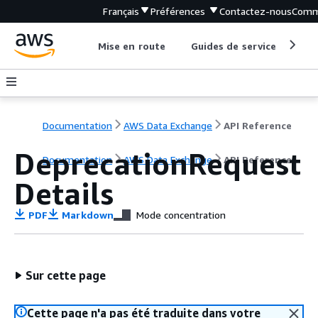
Français
Préférences
Contactez-nous
Comm
Mise en route
Guides de service
Out
Documentation
AWS Data Exchange
API Reference
DeprecationRequest
Documentation
AWS Data Exchange
API Reference
Details
PDF
Markdown
Mode concentration
Sur cette page
Cette page n'a pas été traduite dans votre